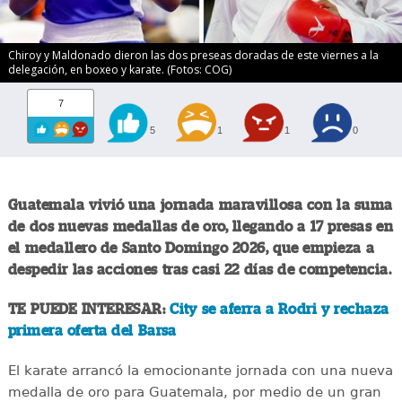
Chiroy y Maldonado dieron las dos preseas doradas de este viernes a la
delegación, en boxeo y karate. (Fotos: COG)
7
5
1
1
0
Guatemala vivió una jornada maravillosa con la suma
de dos nuevas medallas de oro, llegando a 17 presas en
el medallero de Santo Domingo 2026, que empieza a
despedir las acciones tras casi 22 días de competencia.
TE PUEDE INTERESAR:
City se aferra a Rodri y rechaza
primera oferta del Barsa
El karate arrancó la emocionante jornada con una nueva
medalla de oro para Guatemala, por medio de un gran