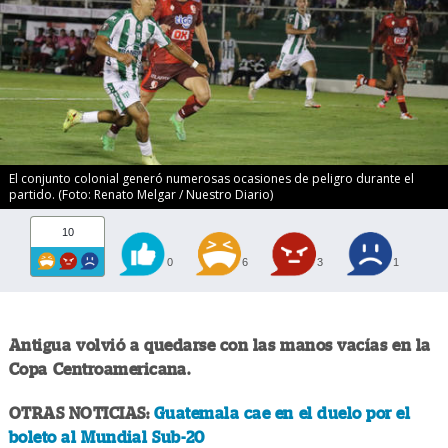
El conjunto colonial generó numerosas ocasiones de peligro durante el
partido. (Foto: Renato Melgar / Nuestro Diario)
10
0
6
3
1
Antigua volvió a quedarse con las manos vacías en la
Copa Centroamericana.
OTRAS NOTICIAS:
Guatemala cae en el duelo por el
boleto al Mundial Sub-20