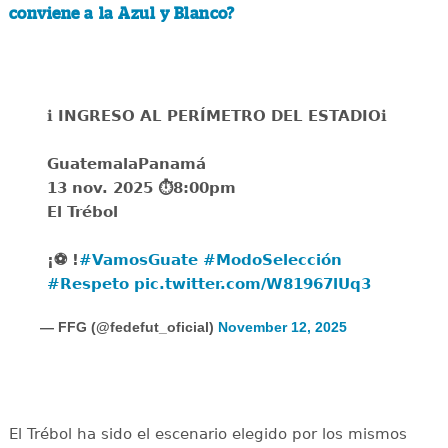
conviene a la Azul y Blanco?
ℹ️ INGRESO AL PERÍMETRO DEL ESTADIOℹ️
GuatemalaPanamá
️13 nov. 2025 ⏱️8:00pm
️El Trébol
¡⚽️ !
#VamosGuate
#ModoSelección
#Respeto
pic.twitter.com/W81967lUq3
— FFG (@fedefut_oficial)
November 12, 2025
El Trébol ha sido el escenario elegido por los mismos