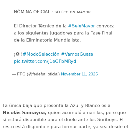
NÓMINA OFICIAL · ꜱᴇʟᴇᴄᴄɪᴏ́ɴ ᴍᴀʏᴏʀ
El Director Técnico de la
#SeleMayor
convoca
a los siguientes jugadores para la Fase Final
de la Eliminatoria Mundialista.
¡⚽️ !
#ModoSelección
#VamosGuate
pic.twitter.com/J1eGFbMRyd
— FFG (@fedefut_oficial)
November 11, 2025
La única baja que presenta la Azul y Blanco es a
Nicolás Samayoa,
quien acumuló amarillas, pero que
sí estará disponible para el duelo ante los Suriboys. El
resto está disponible para formar parte, ya sea desde el