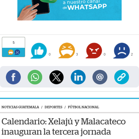
5
0
3
0
2
NOTICIAS GUATEMALA
/
DEPORTES
/
FÚTBOL NACIONAL
Calendario: Xelajú y Malacateco
inauguran la tercera jornada