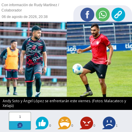
Con información de Rudy Martínez /
Colaborador
06 de agosto de 2026, 20:38
Andy Soto y Ángel López se enfrentarán este viernes. (Fotos: Malacateco y
Xelajú)
1
0
0
0
1