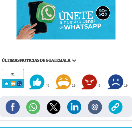
ÚLTIMAS NOTICIAS DE GUATEMALA
91
48
19
5
19