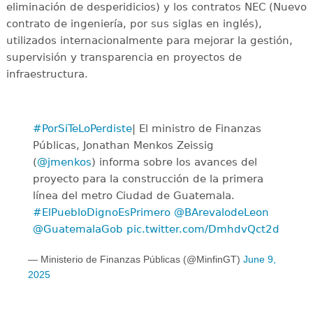
eliminación de desperidicios) y los contratos NEC (Nuevo
contrato de ingeniería, por sus siglas en inglés),
utilizados internacionalmente para mejorar la gestión,
supervisión y transparencia en proyectos de
infraestructura.
#PorSiTeLoPerdiste
| El ministro de Finanzas
Públicas, Jonathan Menkos Zeissig
(
@jmenkos
) informa sobre los avances del
proyecto para la construcción de la primera
línea del metro Ciudad de Guatemala.
#ElPuebloDignoEsPrimero
@BArevalodeLeon
@GuatemalaGob
pic.twitter.com/DmhdvQct2d
— Ministerio de Finanzas Públicas (@MinfinGT)
June 9,
2025