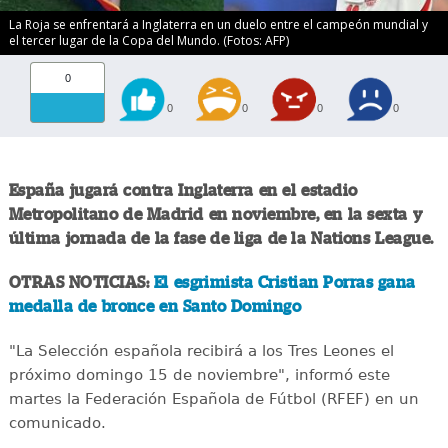
La Roja se enfrentará a Inglaterra en un duelo entre el campeón mundial y
el tercer lugar de la Copa del Mundo. (Fotos: AFP)
0
0
0
0
0
España jugará contra Inglaterra en el estadio
Metropolitano de Madrid en noviembre, en la sexta y
última jornada de la fase de liga de la Nations League.
OTRAS NOTICIAS:
El esgrimista Cristian Porras gana
medalla de bronce en Santo Domingo
"La Selección española recibirá a los Tres Leones el
próximo domingo 15 de noviembre", informó este
martes la Federación Española de Fútbol (RFEF) en un
comunicado.