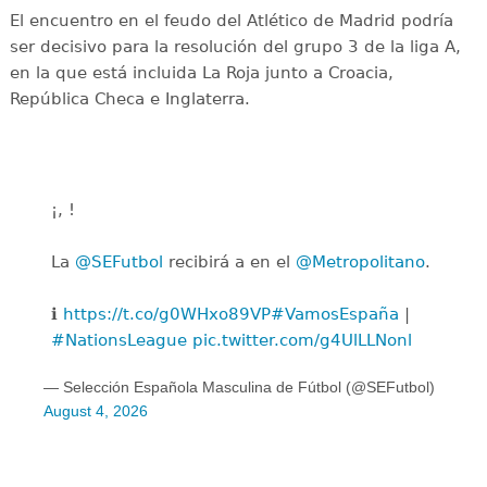
El encuentro en el feudo del Atlético de Madrid podría
ser decisivo para la resolución del grupo 3 de la liga A,
en la que está incluida La Roja junto a Croacia,
República Checa e Inglaterra.
¡, !
La
@SEFutbol
recibirá a en el
@Metropolitano
.
ℹ️
https://t.co/g0WHxo89VP
#VamosEspaña
|
#NationsLeague
pic.twitter.com/g4UlLLNonl
— Selección Española Masculina de Fútbol (@SEFutbol)
August 4, 2026