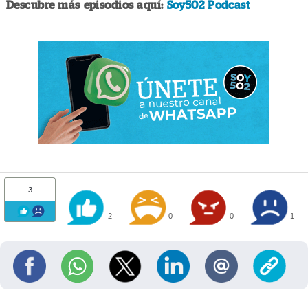
Descubre más episodios aquí:
Soy502 Podcast
3
2
0
0
1