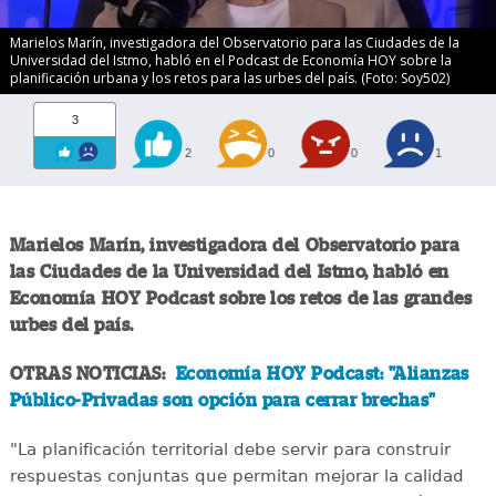
Marielos Marín, investigadora del Observatorio para las Ciudades de la
Universidad del Istmo, habló en el Podcast de Economía HOY sobre la
planificación urbana y los retos para las urbes del país. (Foto: Soy502)
3
2
0
0
1
Marielos Marín, investigadora del Observatorio para
las Ciudades de la Universidad del Istmo, habló en
Economía HOY Podcast sobre los retos de las grandes
urbes del país.
OTRAS NOTICIAS:
Economía HOY Podcast: "Alianzas
Público-Privadas son opción para cerrar brechas"
"La planificación territorial debe servir para construir
respuestas conjuntas que permitan mejorar la calidad