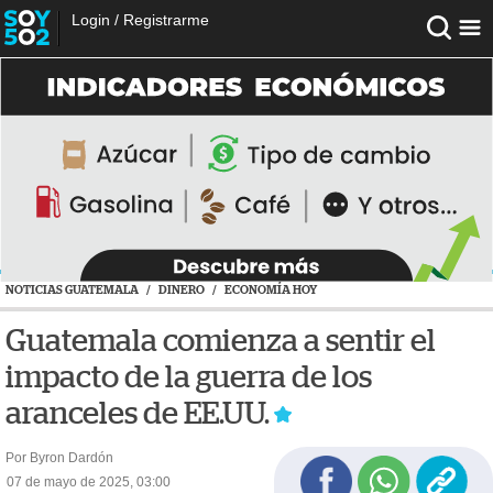
Login
/
Registrarme
NOTICIAS GUATEMALA
/
DINERO
/
ECONOMÍA HOY
Guatemala comienza a sentir el
impacto de la guerra de los
aranceles de EE.UU.
Por Byron Dardón
07 de mayo de 2025, 03:00