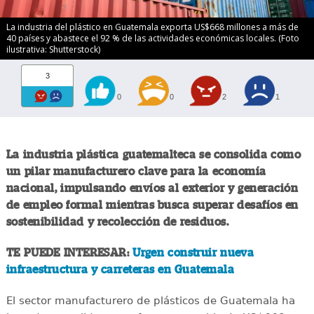
La industria del plástico en Guatemala exporta US$668 millones a más de
40 países y abastece el 92 % de las actividades económicas locales. (Foto
ilustrativa: Shutterstock)
3
0
0
2
1
La industria plástica guatemalteca se consolida como
un pilar manufacturero clave para la economía
nacional, impulsando envíos al exterior y generación
de empleo formal mientras busca superar desafíos en
sostenibilidad y recolección de residuos.
TE PUEDE INTERESAR:
Urgen construir nueva
infraestructura y carreteras en Guatemala
El sector manufacturero de plásticos de Guatemala ha