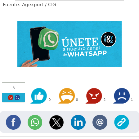
Fuente: Agexport / CIG
3
0
0
2
1