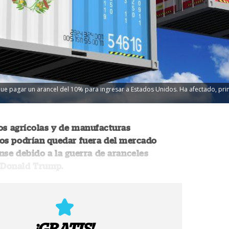
e pagar un arancel del 10% para ingresar a Estados Unidos. Ha afectado, princ
os agrícolas y de manufacturas
os podrían quedar fuera del mercado
se debido a la guerra de aranceles
r Donald Trump.
¡GRATIS!