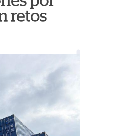
ones por
n retos