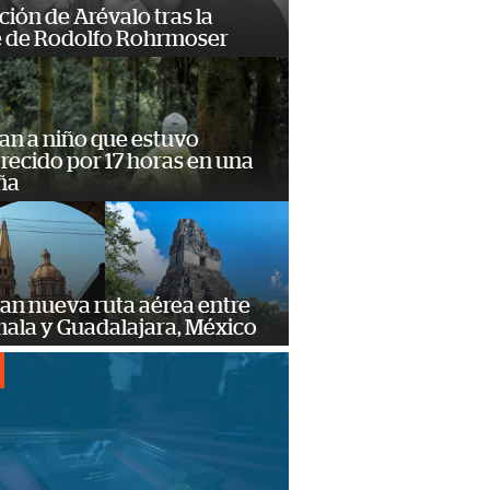
ción de Arévalo tras la
 de Rodolfo Rohrmoser
an a niño que estuvo
ecido por 17 horas en una
ña
an nueva ruta aérea entre
ala y Guadalajara, México