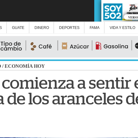
VERS
S
GUATE
DINERO
DEPORTES
FAMA
VIDA Y ESTILO
O
/
ECONOMÍA HOY
comienza a sentir 
a de los aranceles d