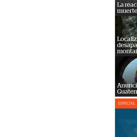
La reac
muerte
Localiz
desapar
monta
Anunci
Guatem
ESPECIAL