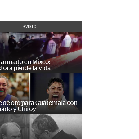
+VISTO
 armado en Mixco:
ora pierde la vida
e de oro para Guatemala con
ado y Chiroy