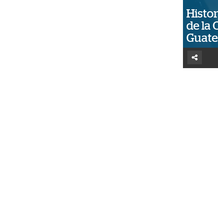
Histor
de la 
Guat