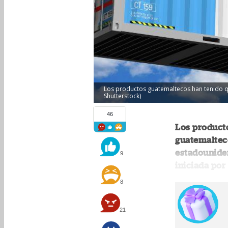
Los productos guatemaltecos han tenido qu
Shutterstock)
46
Los product
guatemaltec
estadouniden
9
iniciada po
8
21