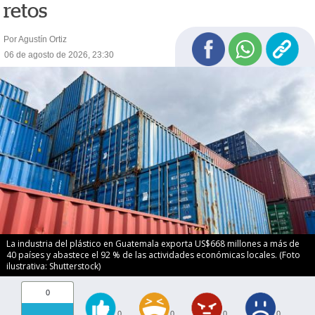
retos
Por Agustín Ortiz
06 de agosto de 2026, 23:30
La industria del plástico en Guatemala exporta US$668 millones a más de
40 países y abastece el 92 % de las actividades económicas locales. (Foto
ilustrativa: Shutterstock)
0
0
0
0
0