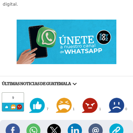
digital.
ÚLTIMAS NOTICIAS DE GUATEMALA
9
7
1
1
0