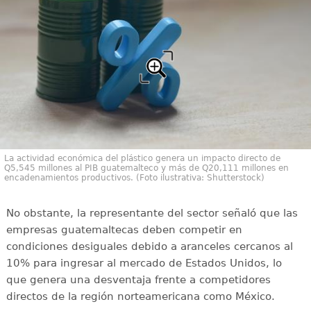
La actividad económica del plástico genera un impacto directo de
Q5,545 millones al PIB guatemalteco y más de Q20,111 millones en
encadenamientos productivos. (Foto ilustrativa: Shutterstock)
No obstante, la representante del sector señaló que las
empresas guatemaltecas deben competir en
condiciones desiguales debido a aranceles cercanos al
10% para ingresar al mercado de Estados Unidos, lo
que genera una desventaja frente a competidores
directos de la región norteamericana como México.