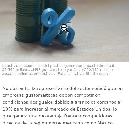
La actividad económica del plástico genera un impacto directo de
Q5,545 millones al PIB guatemalteco y más de Q20,111 millones en
encadenamientos productivos. (Foto ilustrativa: Shutterstock)
No obstante, la representante del sector señaló que las
empresas guatemaltecas deben competir en
condiciones desiguales debido a aranceles cercanos al
10% para ingresar al mercado de Estados Unidos, lo
que genera una desventaja frente a competidores
directos de la región norteamericana como México.