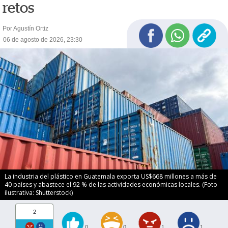
retos
Por Agustín Ortiz
06 de agosto de 2026, 23:30
La industria del plástico en Guatemala exporta US$668 millones a más de
40 países y abastece el 92 % de las actividades económicas locales. (Foto
ilustrativa: Shutterstock)
2
0
0
1
1