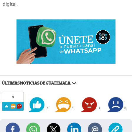
digital.
ÚLTIMAS NOTICIAS DE GUATEMALA
9
7
1
1
0