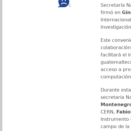
Secretaría Na
1
firmó en
Gin
Internaciona
Investigación
Este conveni
colaboración
facilitará e
guatemalteco
acceso a pro
computación 
Durante esta
secretaria N
Montenegro
CERN,
Fabio
instrumento d
campo de la f