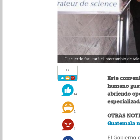
El acuerdo facilitará el intercambio de ta
17
Este conveni
humano guat
abriendo op
14
especializad
1
OTRAS NOTI
Guatemala m
1
El Gobierno 