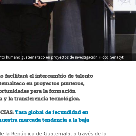
lento humano guatemalteco en proyectos de investigación. (Foto: Senacyt)
o facilitará el intercambio de talento
emalteco en proyectos punteros,
ortunidades para la formación
a y la transferencia tecnológica.
CIAS:
Tasa global de fecundidad en
uestra marcada tendencia a la baja
de la República de Guatemala, a través de la