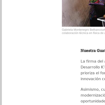
Gabriela Montenegro Bethancourt
colaboración técnica en física de 
Nuestra Gua
La firma del 
Desarrollo K
prioriza el f
innovación c
Asimismo, cu
modernizació
oportunidade