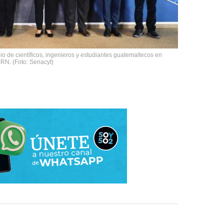
io de científicos, ingenieros y estudiantes guatemaltecos en
ERN. (Foto: Senacyt)