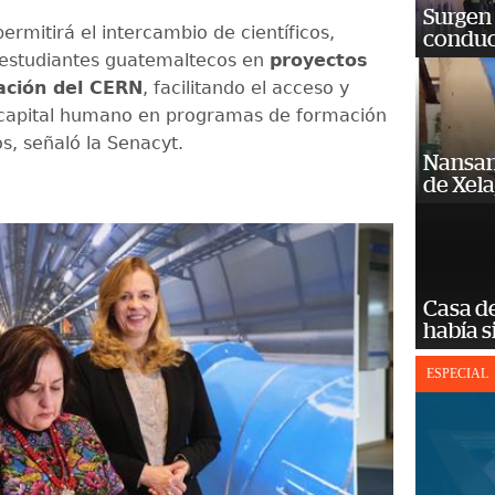
Surgen 
ermitirá el intercambio de científicos,
conduc
 estudiantes guatemaltecos en
proyectos
ación del CERN
, facilitando el acceso y
 capital humano en programas de formación
s, señaló la Senacyt.
Nansan
de Xel
Casa d
había s
ESPECIAL