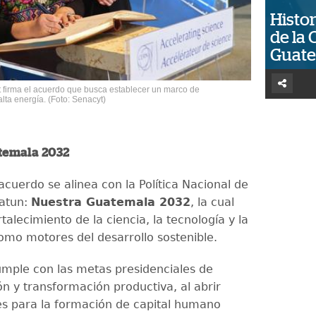
Histor
de la 
Guat
 firma el acuerdo que busca establecer un marco de
alta energía. (Foto: Senacyt)
temala 2032
acuerdo se alinea con la Política Nacional de
'atun:
Nuestra Guatemala 2032
, la cual
ortalecimiento de la ciencia, la tecnología y la
omo motores del desarrollo sostenible.
mple con las metas presidenciales de
n y transformación productiva, al abrir
s para la formación de capital humano