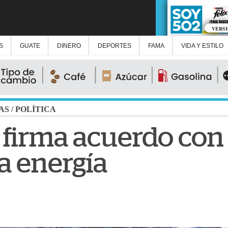
VERS
S
GUATE
DINERO
DEPORTES
FAMA
VIDA Y ESTILO
AS
/
POLÍTICA
firma acuerdo co
ta energía