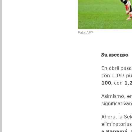
Foto: AFP
Su ascenso
En abril pasa
con 1,197 pu
100
, con
1,2
Asimismo, en
significativ
Ahora, la Se
eliminatoria
a
Panamá, E