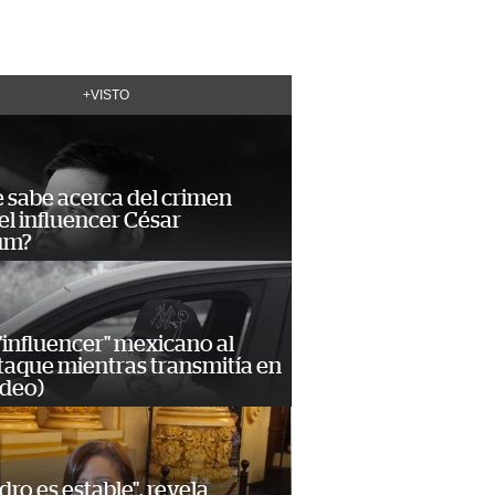
+VISTO
 sabe acerca del crimen
el influencer César
um?
influencer" mexicano al
ataque mientras transmitía en
ideo)
dro es estable", revela