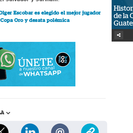
Histor
Olger Escobar es elegido el mejor jugador
de la 
a Copa Oro y desata polémica
Guat
LA