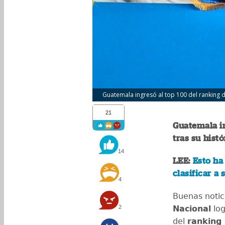
Guatemala ingresó al top 100 del ranking de
21
Guatemala in
tras su hist
14
LEE:
Esto ha
clasificar a 
4
Buenas notic
2
Nacional
log
del
ranking 