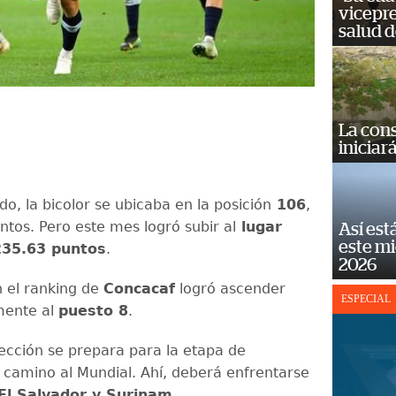
vicepre
salud d
La cons
iniciar
do, la bicolor se ubicaba en la posición
106
,
ntos. Pero este mes logró subir al
lugar
Así est
este m
35.63 puntos
.
2026
 el ranking de
Concacaf
logró ascender
ESPECIAL
amente al
puesto 8
.
lección se prepara para la etapa de
s camino al Mundial. Ahí, deberá enfrentarse
l Salvador y Surinam
.