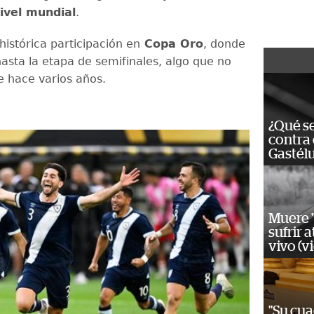
ivel mundial
.
 histórica participación en
Copa Oro
, donde
hasta la etapa de semifinales, algo que no
e hace varios años.
¿Qué se
contra 
Gastél
Muere "
sufrir 
vivo (v
"Su cua