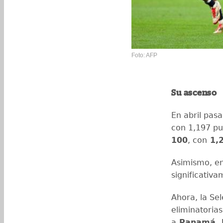
Foto: AFP
Su ascenso
En abril pasa
con 1,197 pu
100
, con
1,2
Asimismo, en
significativ
Ahora, la Se
eliminatoria
a
Panamá, E