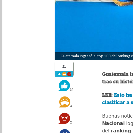
Guatemala ingresó al top 100 del ranking de
21
Guatemala in
tras su hist
14
LEE:
Esto ha
clasificar a 
4
Buenas notic
2
Nacional
log
del
ranking 