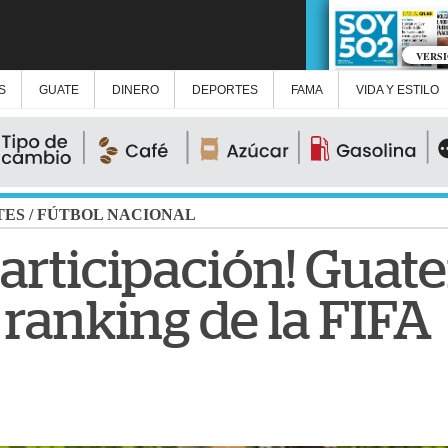
VERS
S
GUATE
DINERO
DEPORTES
FAMA
VIDA Y ESTILO
TES
/
FÚTBOL NACIONAL
participación! Guat
 ranking de la FIFA