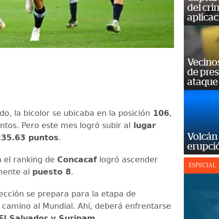
del cr
aplicac
Vecino
de pre
ataque
do, la bicolor se ubicaba en la posición
106
,
ntos. Pero este mes logró subir al
lugar
Volcán 
35.63 puntos
.
erupció
 el ranking de
Concacaf
logró ascender
ESPECIAL
amente al
puesto 8
.
lección se prepara para la etapa de
s camino al Mundial. Ahí, deberá enfrentarse
l Salvador y Surinam
.