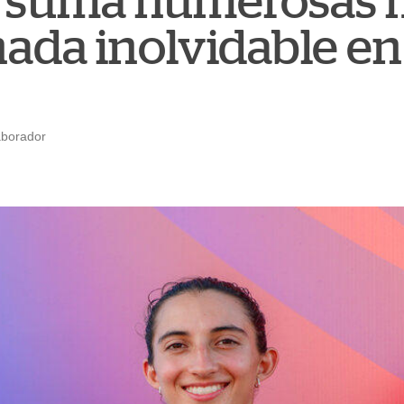
 suma numerosas 
nada inolvidable en
aborador