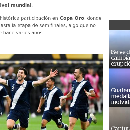
ivel mundial
.
 histórica participación en
Copa Oro
, donde
hasta la etapa de semifinales, algo que no
e hace varios años.
¡Se ve 
cambia 
erupci
Guatem
medall
inolvi
Captur