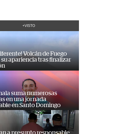
+VISTO
diferente! Volcán de Fuego
su apariencia tras finalizar
ón
ala suma numerosas
as en una jornada
dable en Santo Domingo
an a presunto responsable