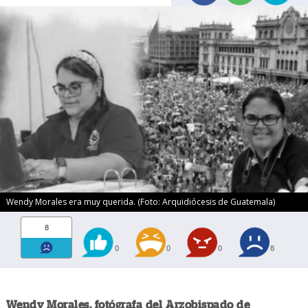
Wendy Morales era muy querida. (Foto: Arquidiócesis de Guatemala)
8
0
0
0
8
Wendy Morales, fotógrafa del Arzobispado de