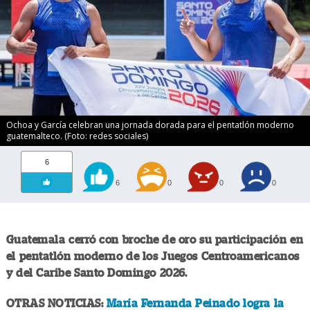
Ochoa y García celebran una jornada dorada para el pentatlón moderno
guatemalteco. (Foto: redes sociales)
6
6
0
0
0
Guatemala cerró con broche de oro su participación en
el pentatlón moderno de los Juegos Centroamericanos
y del Caribe Santo Domingo 2026.
OTRAS NOTICIAS:
María Fernanda Peinado logra la