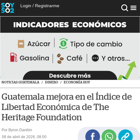
Login
/
Registrarme
NOTICIAS GUATEMALA
/
DINERO
/
ECONOMÍA HOY
Guatemala mejora en el Índice de
Libertad Económica de The
Heritage Foundation
Por Byron Dardón
08 de abril de 2026, 08:00