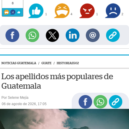
8
1
4
1
2
NOTICIAS GUATEMALA
/
GUATE
/
HISTORIAS502
Los apellidos más populares de
Guatemala
Por Selene Mejía
06 de agosto de 2026, 17:05