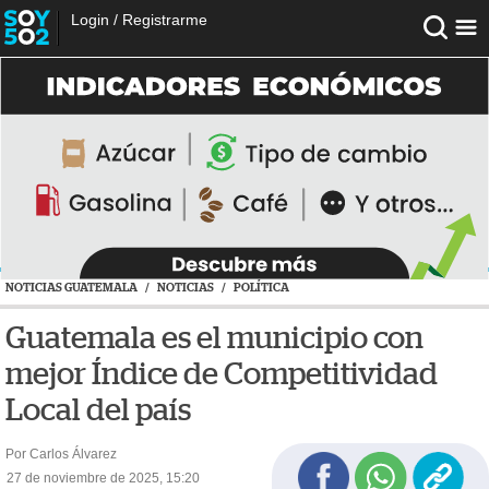
Login
/
Registrarme
NOTICIAS GUATEMALA
/
NOTICIAS
/
POLÍTICA
Guatemala es el municipio con
mejor Índice de Competitividad
Local del país
Por Carlos Álvarez
27 de noviembre de 2025, 15:20