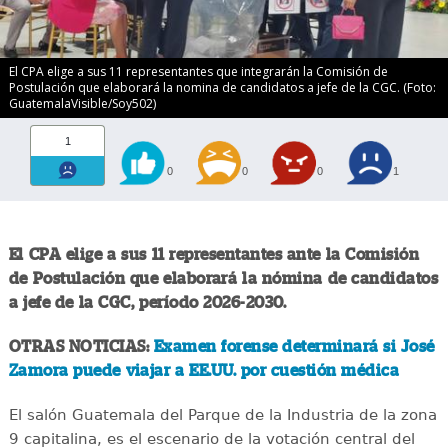
El CPA elige a sus 11 representantes que integrarán la Comisión de
Postulación que elaborará la nomina de candidatos a jefe de la CGC. (Foto:
GuatemalaVisible/Soy502)
1
0
0
0
1
El CPA elige a sus 11 representantes ante la Comisión
de Postulación que elaborará la nómina de candidatos
a jefe de la CGC, período 2026-2030.
OTRAS NOTICIAS:
Examen forense determinará si José
Zamora puede viajar a EE.UU. por cuestión médica
El salón Guatemala del Parque de la Industria de la zona
9 capitalina, es el escenario de la votación central del