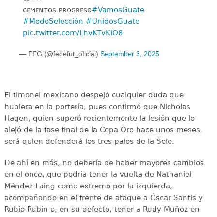
️ᴄᴇᴍᴇɴᴛᴏꜱ ᴘʀᴏɢʀᴇꜱᴏ
#VamosGuate
#ModoSelección
#UnidosGuate
pic.twitter.com/LhvKTvKlO8
— FFG (@fedefut_oficial)
September 3, 2025
El timonel mexicano despejó cualquier duda que
hubiera en la portería, pues confirmó que Nicholas
Hagen, quien superó recientemente la lesión que lo
alejó de la fase final de la Copa Oro hace unos meses,
será quien defenderá los tres palos de la Sele.
De ahí en más, no debería de haber mayores cambios
en el once, que podría tener la vuelta de Nathaniel
Méndez-Laing como extremo por la izquierda,
acompañando en el frente de ataque a Óscar Santis y
Rubio Rubín o, en su defecto, tener a Rudy Muñoz en