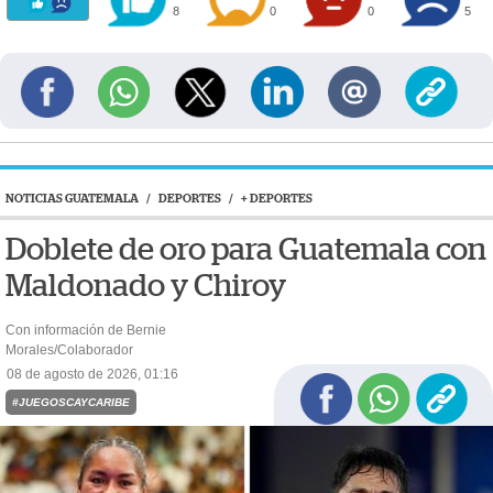
8
0
0
5
NOTICIAS GUATEMALA
/
DEPORTES
/
+ DEPORTES
Doblete de oro para Guatemala con
Maldonado y Chiroy
Con información de Bernie
Morales/Colaborador
08 de agosto de 2026, 01:16
#JUEGOSCAYCARIBE