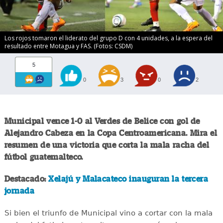
Los rojos tomaron el liderato del grupo D con 4 unidades, a la espera del
resultado entre Motagua y FAS. (Fotos: CSDM)
5
0
3
0
2
Municipal vence 1-0 al Verdes de Belice con gol de
Alejandro Cabeza en la Copa Centroamericana. Mira el
resumen de una victoria que corta la mala racha del
fútbol guatemalteco.
Destacado:
Xelajú y Malacateco inauguran la tercera
jornada
Si bien el triunfo de Municipal vino a cortar con la mala