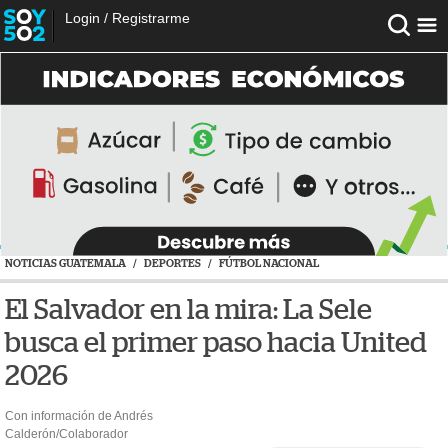
Login
/
Registrarme
NOTICIAS GUATEMALA
/
DEPORTES
/
FÚTBOL NACIONAL
El Salvador en la mira: La Sele
busca el primer paso hacia United
2026
Con información de Andrés
Calderón/Colaborador