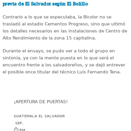
previa de El Salvador según El Bolillo
Contrario a lo que se especulaba, la Bicolor no se
trasladó al estadio Cementos Progreso, sino que ultimó
los detalles necesarios en las instalaciones de Centro de
Alto Rendimiento de la zona 15 capitalina.
Durante el ensayo, se pudo ver a todo el grupo en
sintonía, ya con la mente puesta en lo que será el
encuentro frente a los salvadoreños, y se dejó entrever
el posible once titular del técnico Luis Fernando Tena.
¡APERTURA DE PUERTAS!
ɢᴜᴀᴛᴇᴍᴀʟᴀ ᴇʟ ꜱᴀʟᴠᴀᴅᴏʀ
️ ꜱᴇᴘ.
⏱️:ᴘᴍ