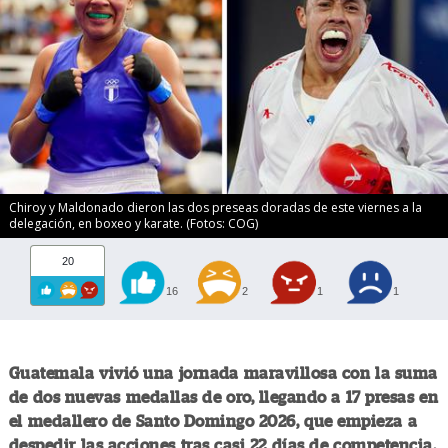
Chiroy y Maldonado dieron las dos preseas doradas de este viernes a la
delegación, en boxeo y karate. (Fotos: COG)
20
16
2
1
1
Guatemala vivió una jornada maravillosa con la suma
de dos nuevas medallas de oro, llegando a 17 presas en
el medallero de Santo Domingo 2026, que empieza a
despedir las acciones tras casi 22 días de competencia.