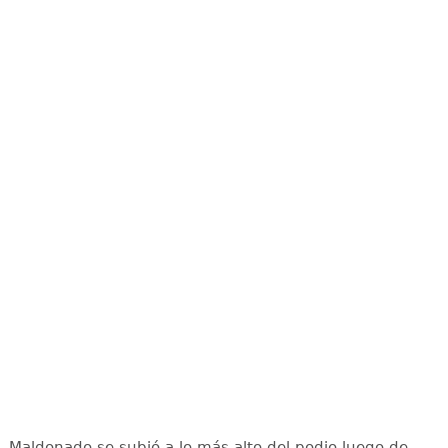
Maldonado se subió a lo más alto del podio luego de