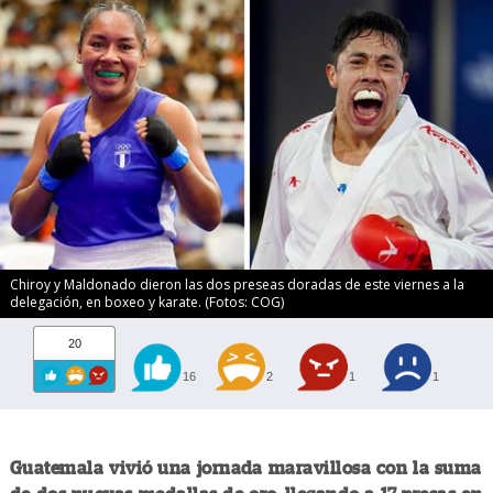
Chiroy y Maldonado dieron las dos preseas doradas de este viernes a la
delegación, en boxeo y karate. (Fotos: COG)
20
16
2
1
1
Guatemala vivió una jornada maravillosa con la suma