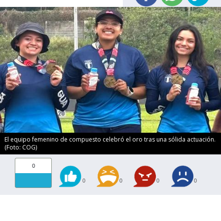
El equipo femenino de compuesto celebró el oro tras una sólida actuación.
(Foto: COG)
0
0
0
0
0