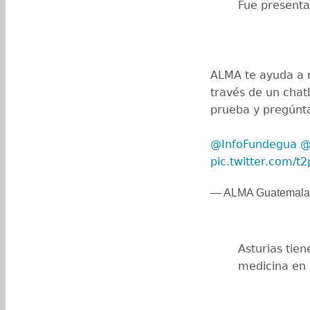
Fue present
ALMA te ayuda a r
través de un chat
prueba y pregún
@InfoFundegua
⁩ ⁦
@
pic.twitter.com/t
— ALMA Guatemala
Asturias tien
medicina en 