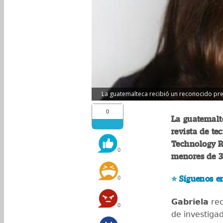
La guatemalteca recibió un reconocido pre
0
La guatemalte
revista de te
Technology R
0
menores de 3
0
⭐️ Síguenos e
Gabriela
rec
0
de investiga