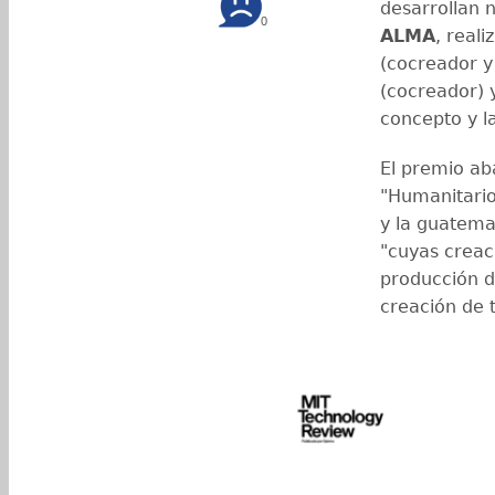
desarrollan n
0
ALMA
, real
(cocreador y 
(cocreador) 
concepto y l
El premio ab
"Humanitarios
y la guatemal
"cuyas creac
producción de
creación de t