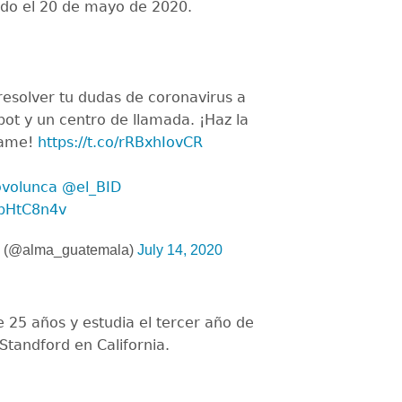
ado el 20 de mayo de 2020.
esolver tu dudas de coronavirus a
bot y un centro de llamada. ¡Haz la
tame!
https://t.co/rRBxhIovCR
volunca
⁩ ⁦
@el_BID
2pHtC8n4v
 (@alma_guatemala)
July 14, 2020
e 25 años y estudia el tercer año de
Standford en California.