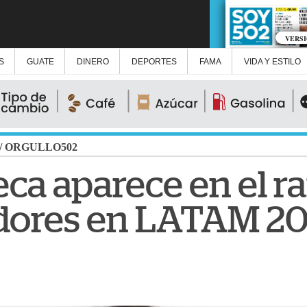
VERS
S
GUATE
DINERO
DEPORTES
FAMA
VIDA Y ESTILO
/
ORGULLO502
ca aparece en el r
adores en LATAM 2