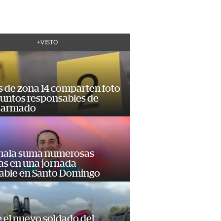
+VISTO
s de zona 14 comparten foto
suntos responsables de
 armado
ala suma numerosas
as en una jornada
dable en Santo Domingo
e el nuevo soldado del