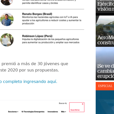
Ejércit
visión
AeroMet
constr
ón premió a más de 30 jóvenes que
¡Se ve 
ste 2020 por sus propuestas.
cambia 
erupci
ado completo ingresando aquí.
ESPECIAL