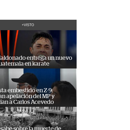
+VISTO
Maldonado entrega un nuevo
Guatemala en karate
ta embestido en Z-9:
an apelación del MP y
ian a Carlos Acevedo
 sabe sobre la muerte de