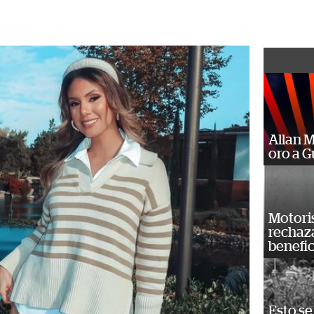
Allan 
oro a 
Motoris
rechaz
benefic
Esto se