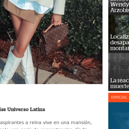
Wendy 
Arzobi
Localiz
desapar
monta
La reac
muerte
ESPECIAL
iss Universo Latina
aspirantes a reina vive en una mansión,