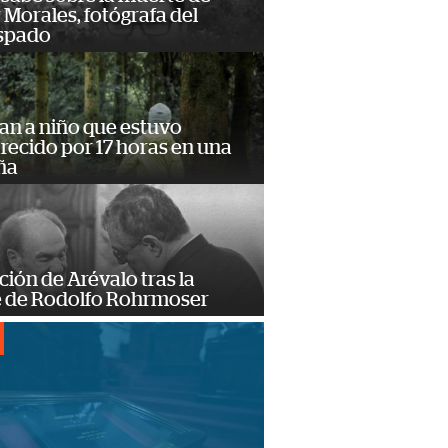
Morales, fotógrafa del
spado
an a niño que estuvo
ecido por 17 horas en una
ña
ción de Arévalo tras la
 de Rodolfo Rohrmoser