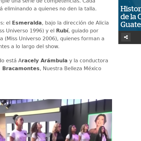
ple una serie de competencias. Cada
Histor
á eliminando a quienes no den la talla.
de la 
s: el
Esmeralda
, bajo la dirección de Alicia
Guat
s Universo 1996) y el
Rubí
, guiado por
ra (Miss Universo 2006), quienes forman a
tes a lo largo del show.
do está A
racely Arámbula
y la conductora
e Bracamontes
, Nuestra Belleza México