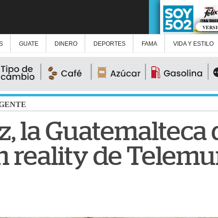
VERS
S
GUATE
DINERO
DEPORTES
FAMA
VIDA Y ESTILO
GENTE
z, la Guatemalteca
en reality de Telem