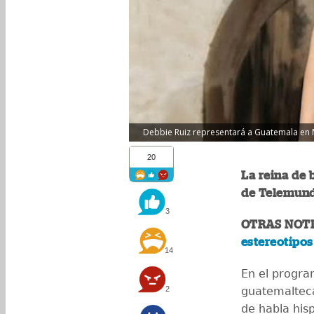
Debbie Ruiz representará a Guatemala en M
20
La reina de 
de Telemund
3
OTRAS NOTI
estereotipos
14
En el program
2
guatemalteca
de habla his