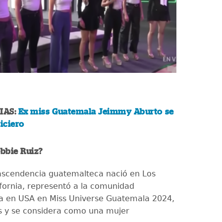
IAS:
Ex miss Guatemala Jeimmy Aburto se
ticiero
bbie Ruiz?
ascendencia guatemalteca nació en Los
ifornia, representó a la comunidad
a en USA en Miss Universe Guatemala 2024,
s y se considera como una mujer