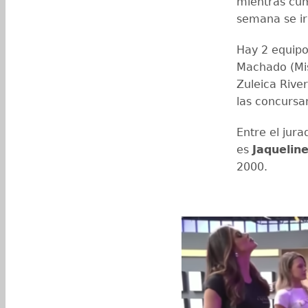
mientras cum
semana se ir
Hay 2 equipo
Machado (Mis
Zuleica Rive
las concursan
Entre el jura
es
Jaquelin
2000.