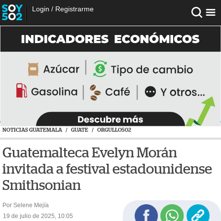
Login
/
Registrarme
NOTICIAS GUATEMALA
/
GUATE
/
ORGULLO502
Guatemalteca Evelyn Morán
invitada a festival estadounidense
Smithsonian
Por Selene Mejía
19 de julio de 2025, 10:05