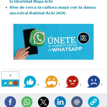
la identidad Maya Achí
Vive de cerca la cultura maya con la danza
ancestral Rabinal Achí 2026
8
5
1
1
1