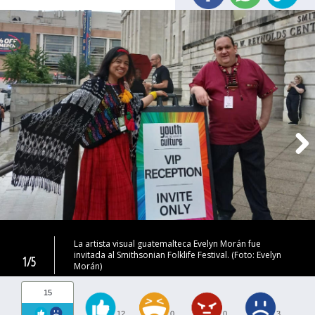
La artista visual guatemalteca Evelyn Morán fue
invitada al Smithsonian Folklife Festival. (Foto: Evelyn
1/5
Morán)
15
12
0
0
3