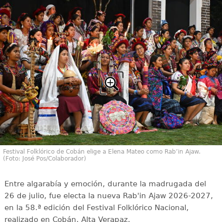
Festival Folklórico de Cobán elige a Elena Mateo como Rab’in Ajaw.
(Foto: José Pos/Colaborador)
Entre algarabía y emoción, durante la madrugada del
26 de julio, fue electa la nueva Rab'in Ajaw 2026-2027,
en la 58.ª edición del Festival Folklórico Nacional,
realizado en Cobán, Alta Verapaz.