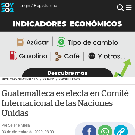
Login
/
Registrarme
NOTICIAS GUATEMALA
/
GUATE
/
ORGULLO502
Guatemalteca es electa en Comité
Internacional de las Naciones
Unidas
Por Selene Mejía
03 de diciembre de 2020, 08:00