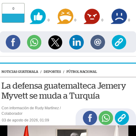
0
0
0
0
0
NOTICIAS GUATEMALA
/
DEPORTES
/
FÚTBOL NACIONAL
La defensa guatemalteca Jemery
Myvett se muda a Turquía
Con información de Rudy Martínez /
Colaborador
03 de agosto de 2026, 01:09