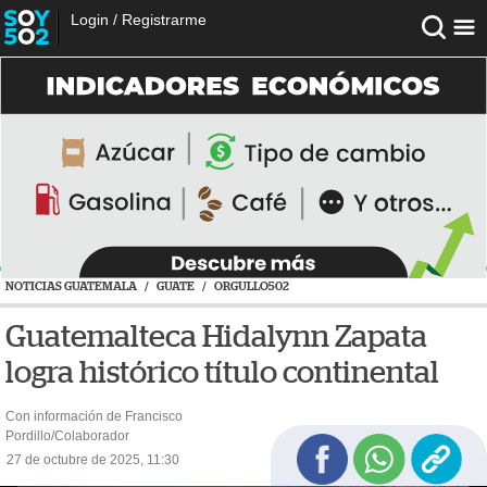
Login
/
Registrarme
NOTICIAS GUATEMALA
/
GUATE
/
ORGULLO502
Guatemalteca Hidalynn Zapata
logra histórico título continental
Con información de Francisco
Pordillo/Colaborador
27 de octubre de 2025, 11:30