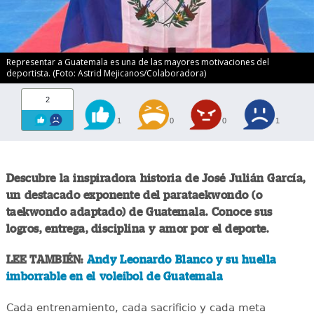
Representar a Guatemala es una de las mayores motivaciones del
deportista. (Foto: Astrid Mejicanos/Colaboradora)
2
1
0
0
1
Descubre la inspiradora historia de José Julián García,
un destacado exponente del parataekwondo (o
taekwondo adaptado) de Guatemala. Conoce sus
logros, entrega, disciplina y amor por el deporte.
LEE TAMBIÉN:
Andy Leonardo Blanco y su huella
imborrable en el voleibol de Guatemala
Cada entrenamiento, cada sacrificio y cada meta