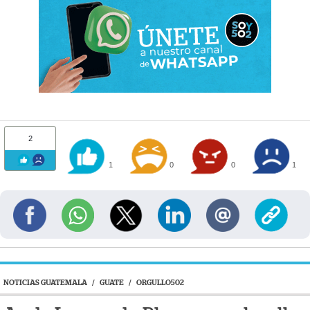
2
1
0
0
1
NOTICIAS GUATEMALA
/
GUATE
/
ORGULLO502