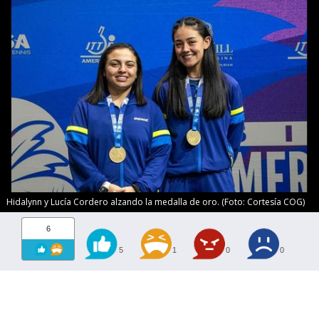
Hidalynn y Lucía Cordero alzando la medalla de oro. (Foto: Cortesía COG)
6
5
1
0
0