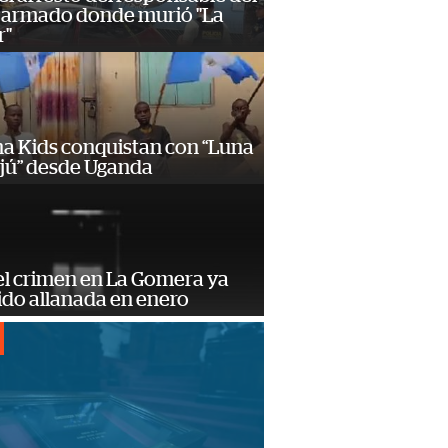
 armado donde murió "La
r"
a Kids conquistan con “Luna
ajú” desde Uganda
el crimen en La Gomera ya
ido allanada en enero