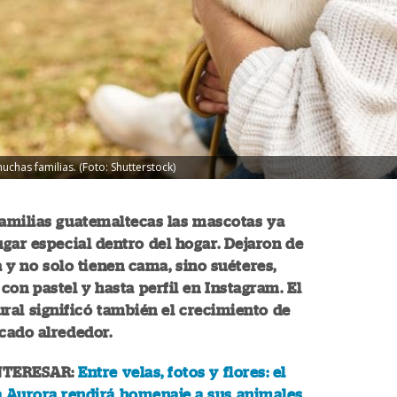
chas familias. (Foto: Shutterstock)
amilias guatemaltecas las mascotas ya
gar especial dentro del hogar. Dejaron de
 y no solo tienen cama, sino suéteres,
on pastel y hasta perfil en Instagram. El
ral significó también el crecimiento de
cado alrededor.
NTERESAR:
Entre velas, fotos y flores: el
a Aurora rendirá homenaje a sus animales