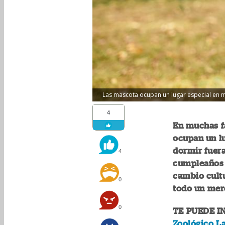
Las mascota ocupan un lugar especial en mu
4
En muchas f
ocupan un lu
dormir fuera
4
cumpleaños c
cambio cultu
0
todo un mer
0
TE PUEDE I
Zoológico L