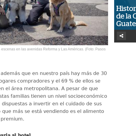
Histor
de la 
Guat
 escenas en las avenidas Reforma y Las Américas. (Foto: Pasos
n además que en nuestro país hay más de 30
ogares compradores y el 69 % de ellos se
n el área metropolitana. A pesar de que
stas familias tienen un nivel socioeconómico
n dispuestas a invertir en el cuidado de sus
 que más se está vendiendo es el alimento
 premium.
aria al hotel