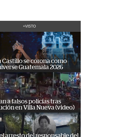
+VISTO
 Castillo se corona como
niverse Guatemala 2026
n a falsos policías tras
ción en Villa Nueva (video)
 el arresto del responsable del