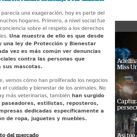
 parecía una exageración, hoy es parte del
muchos hogares. Primero, a nivel social fue
 conciencia sobre el respeto a los derechos
les.
Una muestra de ello es que desde
 una ley de Protección y Bienestar
cada vez es más común ver denuncias
ciales contra las personas que
Adelina
a sus mascotas.
Miss U
te, vemos cómo han proliferado los negocios
 el cuidado y bienestar de los animales. No
y más veterinarias, también
han surgido
Captura
 paseadores, estilistas, reposteros,
persecu
empresas dedicadas específicamente a
ón de ropa, juguetes y muebles.
Así fue
nto del mercado