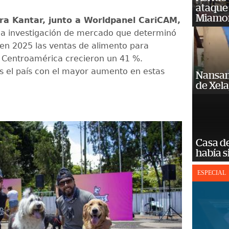
ataque
Miamo
ra Kantar, junto a Worldpanel CariCAM,
na investigación de mercado que determinó
 en 2025 las ventas de alimento para
 Centroamérica crecieron un 41 %.
 el país con el mayor aumento en estas
Nansan
de Xel
Casa d
había s
ESPECIAL