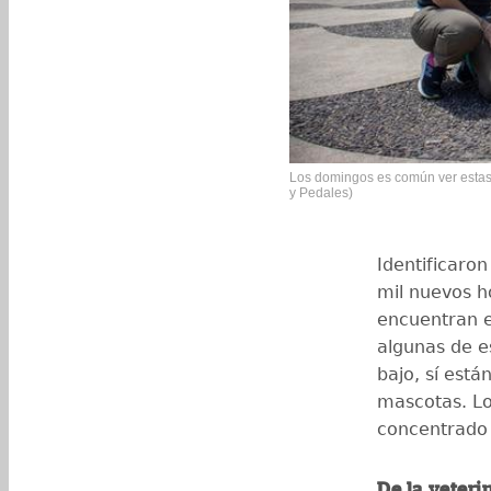
Los domingos es común ver estas
y Pedales)
Identificaro
mil nuevos h
encuentran e
algunas de e
bajo, sí está
mascotas. Lo
concentrado
De la veterin