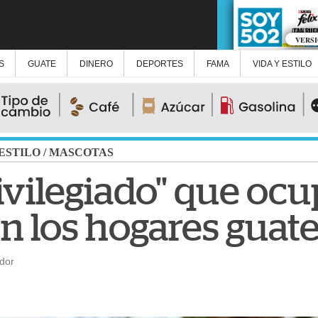
VERS
S
GUATE
DINERO
DEPORTES
FAMA
VIDA Y ESTILO
 ESTILO
/
MASCOTAS
rivilegiado" que ocu
n los hogares guat
dor