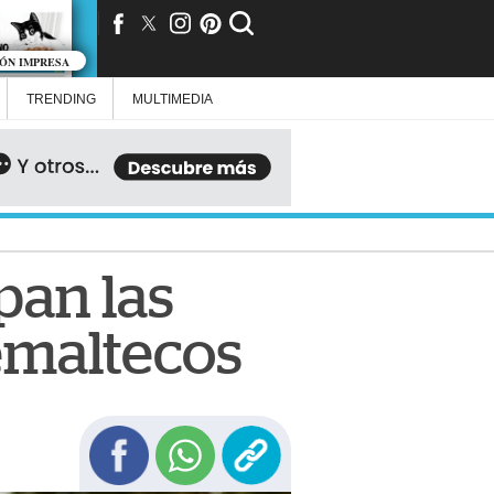
IÓN IMPRESA
TRENDING
MULTIMEDIA
pan las
emaltecos