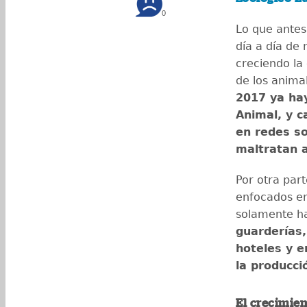
0
Lo que antes
día a día de 
creciendo la
de los anima
2017 ya hay
Animal, y 
en redes so
maltratan 
Por otra par
enfocados en
solamente ha
guarderías,
hoteles y 
la producci
El crecimie