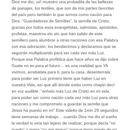
Dios me dio; ¡sí! muestro una probadita de las bellezas
de paisajes, los textiles, que son de mis partes favoritas
del país pero también lo que somos como nación para
Dios: “Guardadores de Semillas”, la semilla de Cristo;
gracias por todos esos evangelistas, salmistas, apóstoles,
profetas, maestros etc etc que han salido de este
semillero para alumbrar a otras naciones con esa Palabra
con esa adoración, los bendecimos y declaramos que se
seguirán multiplicando para ser cada vez más Luz.
Porque esa Palabra profética que hace años se dijo sobre
Guate no es para el futuro… es una realidad que YA
vivimos, arrebátala para ti, para tu casa, desenterrala;
para poder ser Luz primero tiene que haber Luz en
nuestra Vida, así que allí donde estás como chapin decí
en voz audible: “anhelo más Luz de Cristo en mi vida,
para poder ser como nación cada vez más Luz para otras
naciones y me comprometo a guardar la semilla que
Jesús ha puesto en mí” Este videito de 1min 29 segundos
tiene semanas de trabajo… cuando Dios me dio el sueño
la verdad lo veía tan lejano de realizar, porque decía “no
puedo” o mejor “no me atrevo” porque tenía miedo de no