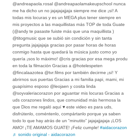
@andreapaola.rosal @andreapaolamakeupschool nunca
me ha dicho un no jajajajajjaja siempre me dice ¡sí! A
todas mis locuras y es un MEGA plus tener siempre en
mis proyectos a las maquillistas más TOP de toda Guate
(@andy te pasaste fuiste más que una maquillista )
@titogmusic que se subió sin condición y sin tanta
pregunta jajajajaja gracias por pasar horas de horas
conmigo hasta que quedará la música justo como yo
quería ¡sos lo máximo! @cris gracias por esa mega produ
en toda la filmación Gracias a @hotelespeten
@fincalaazotea @tvr.films por también decirme ¡sí! Y
abrirnos sus puertas Gracias a mi familia papi, mami, mi
guapísimo esposo @leojaen y cosita linda
@soyvaleriacorazon por aguantar mis locuras Gracias a
uds corazones lindos, que comunidad más hermosa la
que Dios me regaló aquí ♥️ este video es para uds,
disfrútenlo, coméntenlo, compártanlo porque ya saben
todo lo que hay atrás de un “minutito” jajajajjajaja ¡LOS
AMO! ¡TE AMAMOS GUATE! ¡Feliz cumple!
#aidacorazon
♬ sonido original - aidacorazon