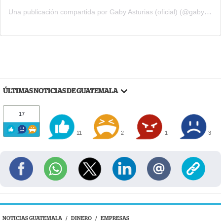
Una publicación compartida por Gaby Asturias (oficial) (@gaby_asturias)
ÚLTIMAS NOTICIAS DE GUATEMALA
17
11
2
1
3
NOTICIAS GUATEMALA
/
DINERO
/
EMPRESAS