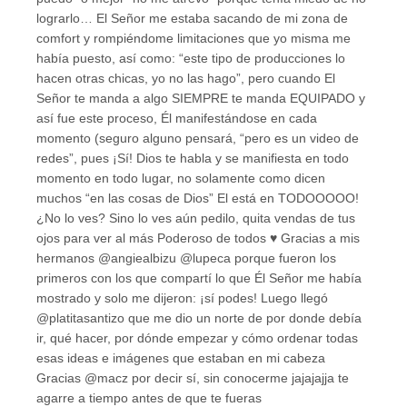
lograrlo… El Señor me estaba sacando de mi zona de
comfort y rompiéndome limitaciones que yo misma me
había puesto, así como: “este tipo de producciones lo
hacen otras chicas, yo no las hago”, pero cuando El
Señor te manda a algo SIEMPRE te manda EQUIPADO y
así fue este proceso, Él manifestándose en cada
momento (seguro alguno pensará, “pero es un video de
redes”, pues ¡Sí! Dios te habla y se manifiesta en todo
momento en todo lugar, no solamente como dicen
muchos “en las cosas de Dios” El está en TODOOOOO!
¿No lo ves? Sino lo ves aún pedilo, quita vendas de tus
ojos para ver al más Poderoso de todos ♥️ Gracias a mis
hermanos @angiealbizu @lupeca porque fueron los
primeros con los que compartí lo que Él Señor me había
mostrado y solo me dijeron: ¡sí podes! Luego llegó
@platitasantizo que me dio un norte de por donde debía
ir, qué hacer, por dónde empezar y cómo ordenar todas
esas ideas e imágenes que estaban en mi cabeza
Gracias @macz por decir sí, sin conocerme jajajajja te
agarre a tiempo antes de que te fueras