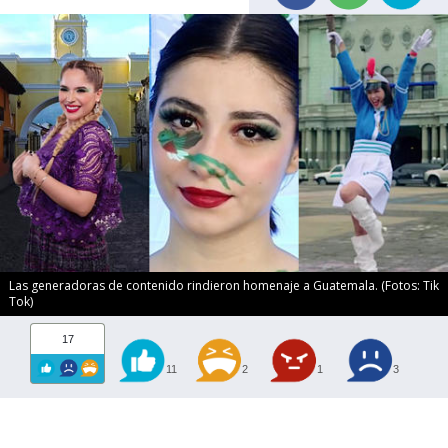
Las generadoras de contenido rindieron homenaje a Guatemala. (Fotos: Tik
Tok)
17
11
2
1
3