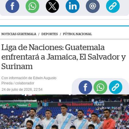
NOTICIAS GUATEMALA
/
DEPORTES
/
FÚTBOL NACIONAL
Liga de Naciones: Guatemala
enfrentará a Jamaica, El Salvador y
Surinam
Con información de Edwin Augusto
Pineda / colaborador
24 de julio de 2026, 22:54