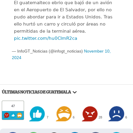
El guatemalteco ebrio que bajó de un avión
en el Aeropuerto de El Salvador, por ello no
pudo abordar para ir a Estados Unidos. Tras
ello hurtó un carro y circuló por áreas no
permitidas de la terminal aérea.
pic.twitter.com/hu0ClmR2ca
— InfoGT_Noticias (@infogt_noticias)
November 10,
2024
ÚLTIMAS NOTICIAS DE GUATEMALA
47
7
6
28
6