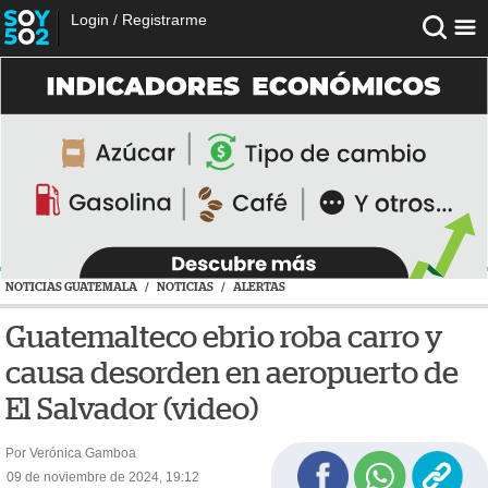
Login
/
Registrarme
NOTICIAS GUATEMALA
/
NOTICIAS
/
ALERTAS
Guatemalteco ebrio roba carro y
causa desorden en aeropuerto de
El Salvador (video)
Por Verónica Gamboa
09 de noviembre de 2024, 19:12