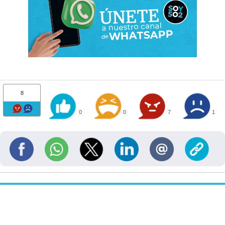
8
0
0
7
1