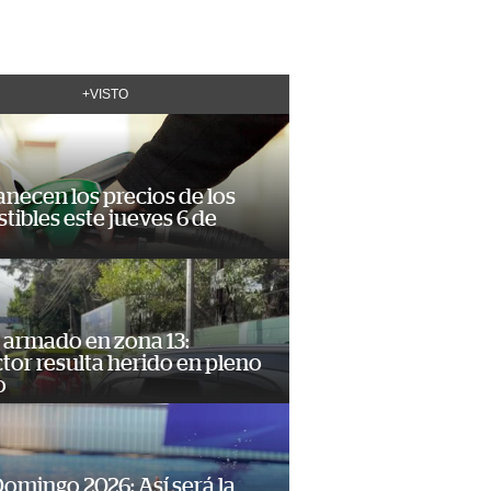
+VISTO
necen los precios de los
ibles este jueves 6 de
 armado en zona 13:
or resulta herido en pleno
o
omingo 2026: Así será la