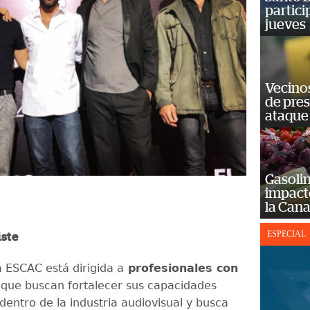
partici
jueves
Vecino
de pre
ataque
Gasolin
impact
la Cana
ESPECIAL
iste
a ESCAC está dirigida a
profesionales con
que buscan fortalecer sus capacidades
dentro de la industria audiovisual y busca