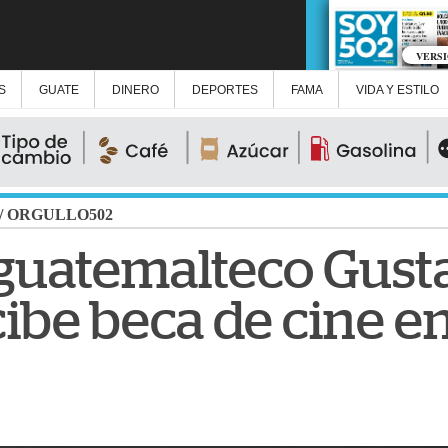
VERS
S
GUATE
DINERO
DEPORTES
FAMA
VIDA Y ESTILO
/
ORGULLO502
guatemalteco Gust
ibe beca de cine e