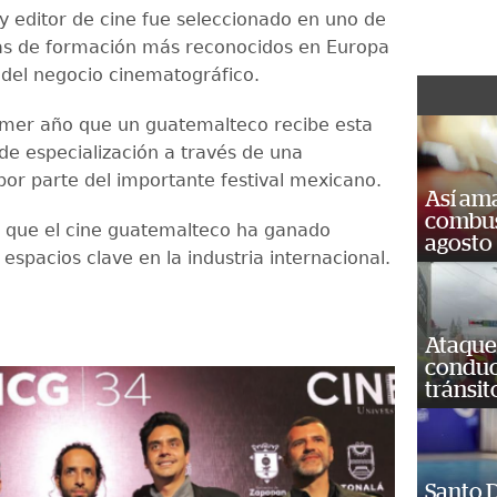
 y editor de cine fue seleccionado en uno de
as de formación más reconocidos en Europa
 del negocio cinematográfico.
rimer año que un guatemalteco recibe esta
de especialización a través de una
por parte del importante festival mexicano.
Así ama
combust
ca que el cine guatemalteco ha ganado
agosto
espacios clave en la industria internacional.
Ataque
conduct
tránsit
Santo D