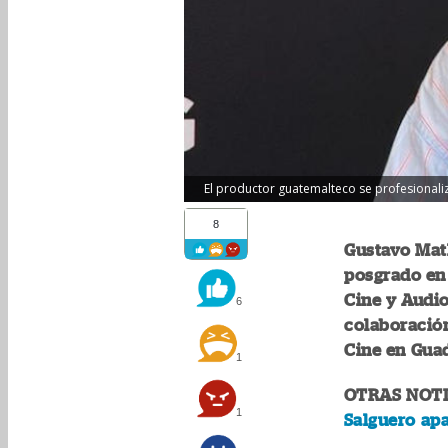
El productor guatemalteco se profesionalizar
8
Gustavo Math
posgrado en 
Cine y Audi
6
colaboración
Cine en Guad
1
OTRAS NOTI
1
Salguero ap