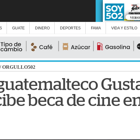
VERS
S
GUATE
DINERO
DEPORTES
FAMA
VIDA Y ESTILO
/
ORGULLO502
guatemalteco Gust
ibe beca de cine e