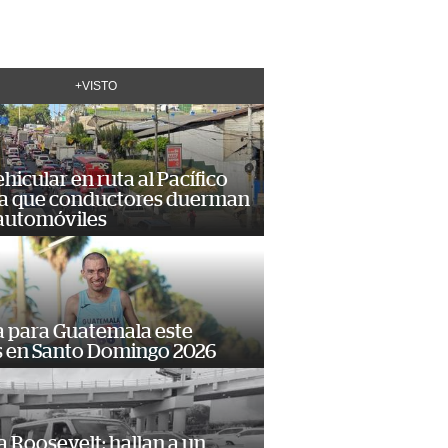
+VISTO
hicular en ruta al Pacífico
a que conductores duerman
 automóviles
 para Guatemala este
s en Santo Domingo 2026
 Roosevelt: hallan a un