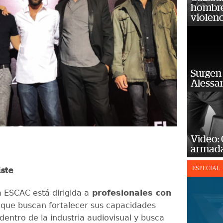
hombre 
violenc
Surgen 
Alessan
Video:
armada
ESPECIAL
iste
a ESCAC está dirigida a
profesionales con
que buscan fortalecer sus capacidades
dentro de la industria audiovisual y busca