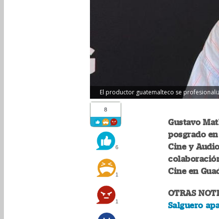
El productor guatemalteco se profesionalizar
8
Gustavo Math
posgrado en 
Cine y Audi
6
colaboración
Cine en Guad
1
OTRAS NOTI
1
Salguero ap