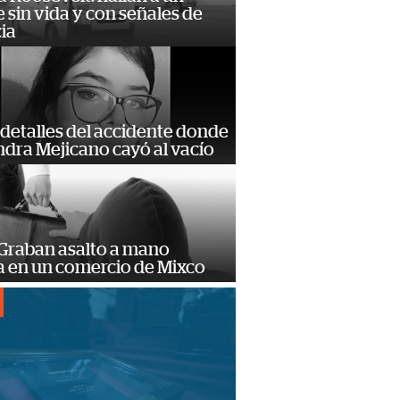
sin vida y con señales de
ia
detalles del accidente donde
dra Mejicano cayó al vacío
 Graban asalto a mano
 en un comercio de Mixco