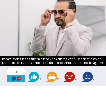
Renato Rodríguez es guatemalteco y de acuerdo con el Departamento de
Justicia de los Estados Unidos es fundador de AirBit Club. (Foto: Instagram)
3
0
0
1
2