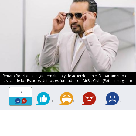
Renato Rodríguez es guatemalteco y de acuerdo con el Departamento de
Justicia de los Estados Unidos es fundador de AirBit Club. (Foto: Instagram)
3
0
0
1
2