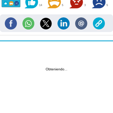
14
5
3
5
Obteniendo...