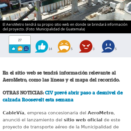
El AeroMetro tendrá su propio sitio web en donde se brindará información
del proyecto. (Foto: Municipalidad de Guatemala)
27
14
5
3
5
En el sitio web se tendrá información relevante al
AeroMetro, como las líneas y el mapa del recorrido.
OTRAS NOTICIAS:
CIV prevé abrir paso a desnivel de
calzada Roosevelt esta semana
CableVía
, empresa concesionaria del
AeroMetro
,
anunció el lanzamiento del
sitio web oficial
de este
proyecto de transporte aéreo de la Municipalidad de