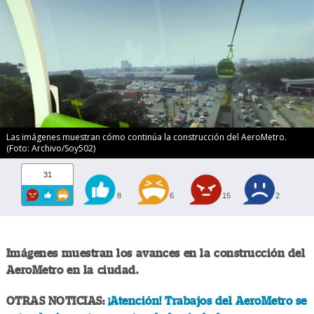
Las imágenes muestran cómo continúa la construcción del AeroMetro.
(Foto: Archivo/Soy502)
31
8
6
15
2
Imágenes muestran los avances en la construcción del
AeroMetro en la ciudad.
OTRAS NOTICIAS:
¡Atención! Trabajos del AeroMetro se