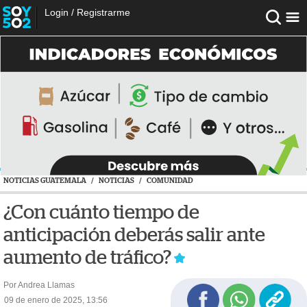
Login
/
Registrarme
NOTICIAS GUATEMALA
/
NOTICIAS
/
COMUNIDAD
¿Con cuánto tiempo de
anticipación deberás salir ante
aumento de tráfico?
Por Andrea Llamas
09 de enero de 2025, 13:56