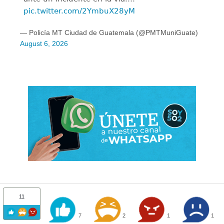
pic.twitter.com/2YmbuX28yM
— Policía MT Ciudad de Guatemala (@PMTMuniGuate)
August 6, 2026
11
7
2
1
1