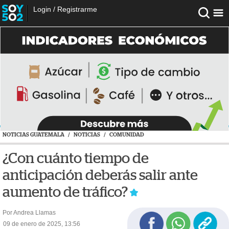
Login
/
Registrarme
NOTICIAS GUATEMALA
/
NOTICIAS
/
COMUNIDAD
¿Con cuánto tiempo de
anticipación deberás salir ante
aumento de tráfico?
Por Andrea Llamas
09 de enero de 2025, 13:56