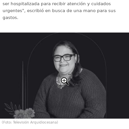
ser hospitalizada para recibir atención y cuidados
urgentes", escribió en busca de una mano para sus
gastos.
(Foto: Televisión Arquidiocesana)