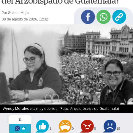
del Arzobispado de Guatemala?
Por Selene Mejía
08 de agosto de 2026, 12:32
Wendy Morales era muy querida. (Foto: Arquidiócesis de Guatemala)
11
1
0
0
10