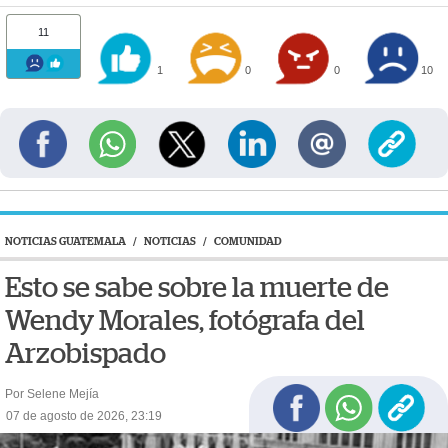
11
1
0
0
10
NOTICIAS GUATEMALA
/
NOTICIAS
/
COMUNIDAD
Esto se sabe sobre la muerte de
Wendy Morales, fotógrafa del
Arzobispado
Por Selene Mejía
07 de agosto de 2026, 23:19