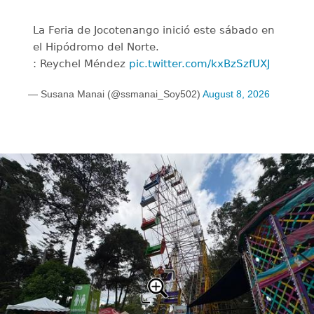
La Feria de Jocotenango inició este sábado en
el Hipódromo del Norte.
: Reychel Méndez
pic.twitter.com/kxBzSzfUXJ
— Susana Manai (@ssmanai_Soy502)
August 8, 2026