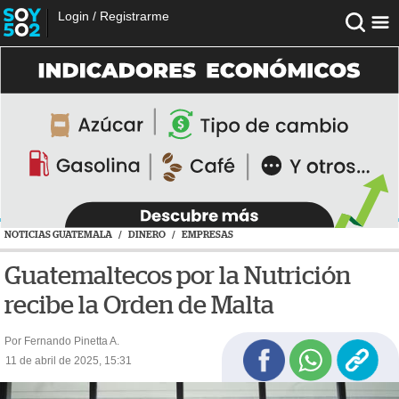
Login
/
Registrarme
NOTICIAS GUATEMALA
/
DINERO
/
EMPRESAS
Guatemaltecos por la Nutrición
recibe la Orden de Malta
Por Fernando Pinetta A.
11 de abril de 2025, 15:31