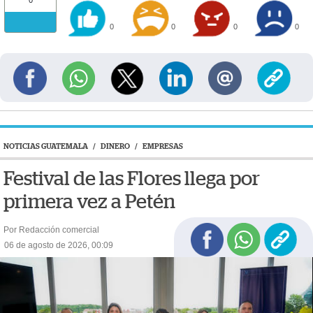
0
0
0
0
0
NOTICIAS GUATEMALA
/
DINERO
/
EMPRESAS
Festival de las Flores llega por
primera vez a Petén
Por Redacción comercial
06 de agosto de 2026, 00:09