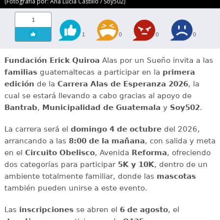
(Fotografía por: Ana Lucía Castillo / Soy502)
1
1
0
0
0
Fundación Erick Quiroa
Alas por un Sueño invita a las
familias
guatemaltecas a participar en la
primera
edición
de la
Carrera Alas de Esperanza 2026
, la
cual se estará llevando a cabo gracias al apoyo de
Bantrab
,
Municipalidad de Guatemala
y
Soy502
.
La carrera será el
domingo 4 de octubre
del 2026,
arrancando a las
8:00 de la mañana
, con salida y meta
en el
Circuito Obelisco
, Avenida
Reforma
, ofreciendo
dos categorías para participar
5K y 10K
, dentro de un
ambiente totalmente familiar, donde las
mascotas
también pueden unirse a este evento.
Las
inscripciones
se abren el
6 de agosto
, el