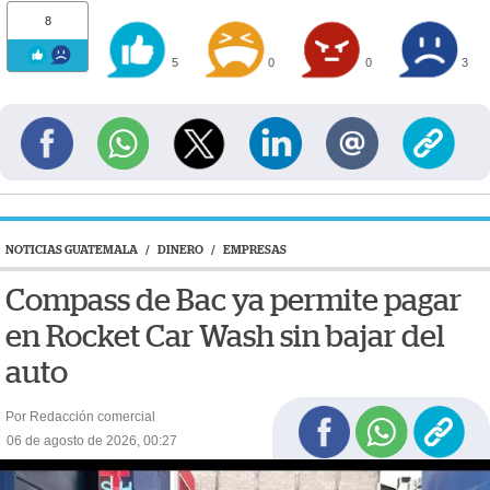
8
5
0
0
3
NOTICIAS GUATEMALA
/
DINERO
/
EMPRESAS
Compass de Bac ya permite pagar
en Rocket Car Wash sin bajar del
auto
Por Redacción comercial
06 de agosto de 2026, 00:27