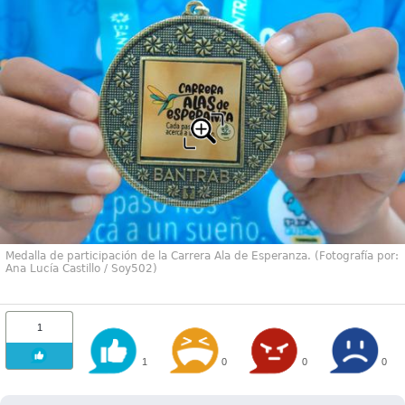
Medalla de participación de la Carrera Ala de Esperanza. (Fotografía por:
Ana Lucía Castillo / Soy502)
1
1
0
0
0