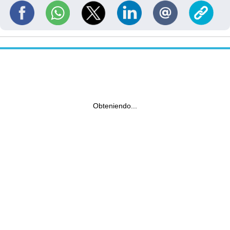
Obteniendo...