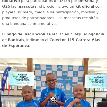
donativo
para participar es de
Q125
por
persona
y
Q25
las
mascotas
, el precio incluye un
kit oficial
con
playera, número, medalla de participación, mochila y
productos de patrocinadores. Las mascotas recibirán
una bandana conmemorativa.
El
pago
de
inscripción
se realiza en cualquier
agencia
de
Bantrab
, indicando el
Colector 115-Carrera Alas
de Esperanza
.