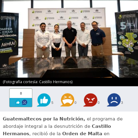
(Fotografía cortesía: Castillo Hermanos)
8
5
0
0
3
Guatemaltecos por la Nutrición,
el programa de
abordaje integral a la desnutrición de
Castillo
Hermanos
, recibió de la
Orden de Malta
en