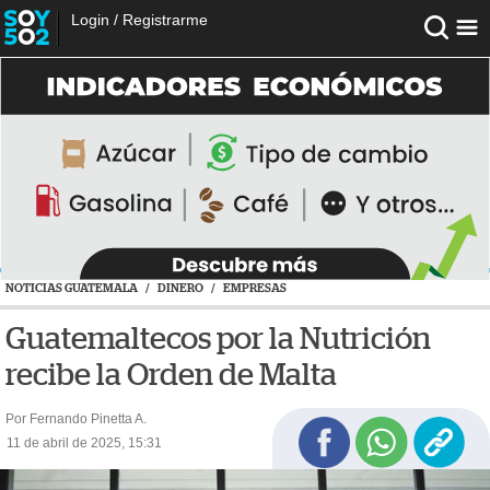
Login
/
Registrarme
NOTICIAS GUATEMALA
/
DINERO
/
EMPRESAS
Guatemaltecos por la Nutrición
recibe la Orden de Malta
Por Fernando Pinetta A.
11 de abril de 2025, 15:31