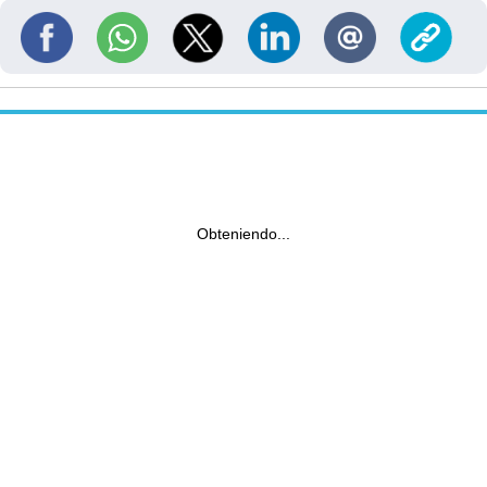
Obteniendo...