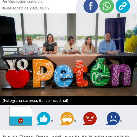
Por Redacción comercial
06 de agosto de 2026, 00:09
(Fotografía cortesía: Banco Industrial)
1
0
0
1
0