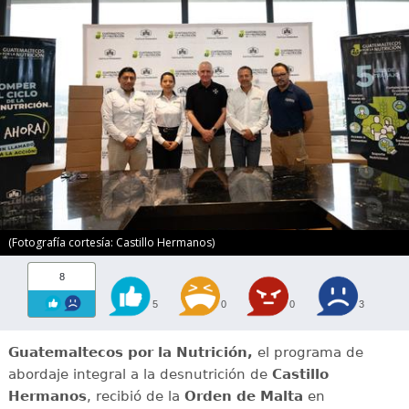
(Fotografía cortesía: Castillo Hermanos)
8
5
0
0
3
Guatemaltecos por la Nutrición,
el programa de
abordaje integral a la desnutrición de
Castillo
Hermanos
, recibió de la
Orden de Malta
en