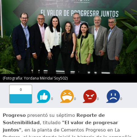
(Fotografía: Yordana Mérida/ Soy502)
0
0
0
0
0
Progreso
presentó su séptimo
Reporte de
Sostenibilidad
, titulado
"El valor de progresar
juntos"
, en la planta de Cementos Progreso en La