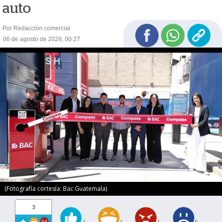
auto
Por Redacción comercial
06 de agosto de 2026, 00:27
(Fotografía cortesía: Bac Guatemala)
3
1
1
1
0