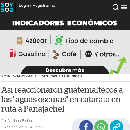
Login
/
Registrarme
NOTICIAS GUATEMALA
/
NOTICIAS
/
COMUNIDAD
Así reaccionaron guatemaltecos a
las "aguas oscuras" en catarata en
ruta a Panajachel
Por Mariana Farfán
06 de abril de 2024, 19:53