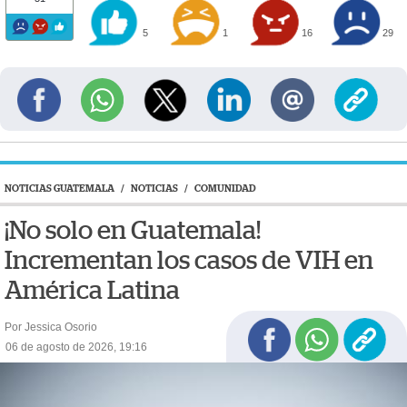
5
1
16
29
NOTICIAS GUATEMALA
/
NOTICIAS
/
COMUNIDAD
¡No solo en Guatemala!
Incrementan los casos de VIH en
América Latina
Por Jessica Osorio
06 de agosto de 2026, 19:16