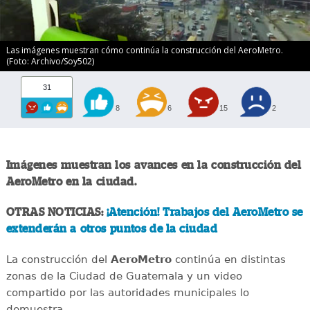
Las imágenes muestran cómo continúa la construcción del AeroMetro.
(Foto: Archivo/Soy502)
31
8
6
15
2
Imágenes muestran los avances en la construcción del
AeroMetro en la ciudad.
OTRAS NOTICIAS:
¡Atención! Trabajos del AeroMetro se
extenderán a otros puntos de la ciudad
La construcción del
AeroMetro
continúa en distintas
zonas de la Ciudad de Guatemala y un video
compartido por las autoridades municipales lo
demuestra.