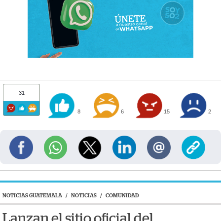
31
8
6
15
2
NOTICIAS GUATEMALA
/
NOTICIAS
/
COMUNIDAD
Lanzan el sitio oficial del