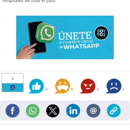
hospitales de todo el país
.
1
0
0
0
1