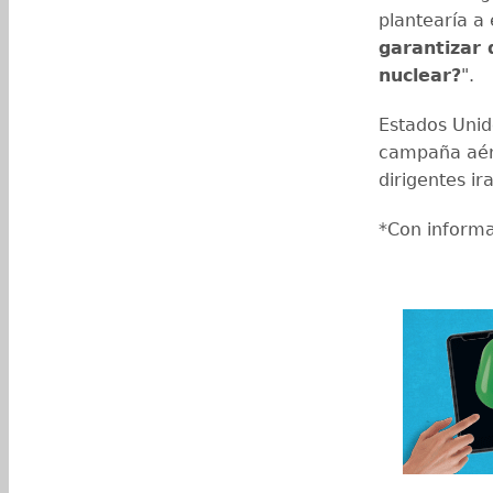
plantearía a
garantizar
nuclear?
".
Estados Unid
campaña aére
dirigentes ir
*Con inform