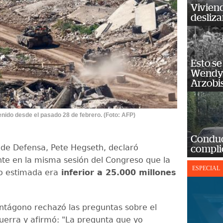
Vivien
desliz
Esto se
Wendy 
Arzobi
enido desde el pasado 28 de febrero. (Foto: AFP)
Conduct
o de Defensa, Pete Hegseth, declaró
complic
te en la misma sesión del Congreso que la
ESPECIAL
to estimada era
inferior a 25.000 millones
Pentágono rechazó las preguntas sobre el
guerra y afirmó: "La pregunta que yo