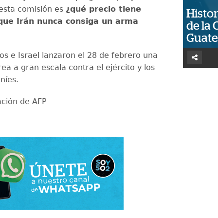
 esta comisión es
¿qué precio tiene
Histor
 que Irán nunca consiga un arma
de la 
Guat
os e Israel lanzaron el 28 de febrero una
a a gran escala contra el ejército y los
aníes.
ación de AFP