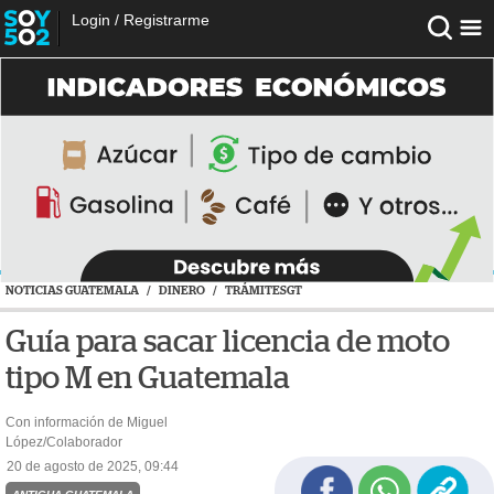
Login
/
Registrarme
NOTICIAS GUATEMALA
/
DINERO
/
TRÁMITESGT
Guía para sacar licencia de moto
tipo M en Guatemala
Con información de Miguel
López/Colaborador
20 de agosto de 2025, 09:44