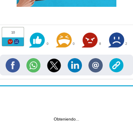
10
0
0
8
2
Obteniendo...