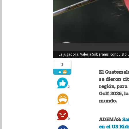
La jugadora, Valeria Soberanis, conquistó u
3
El Guatemala
se dieron ci
región, para
2
Golf 2026, l
mundo.
1
0
ADEMÁS:
Sa
en el US Kid