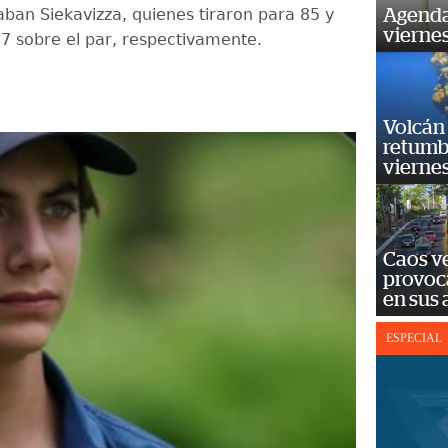
aban Siekavizza, quienes tiraron para 85 y
Agenda
vierne
7 sobre el par, respectivamente.
Volcán 
retumb
viernes
Caos ve
provoc
en sus
ESPECIAL