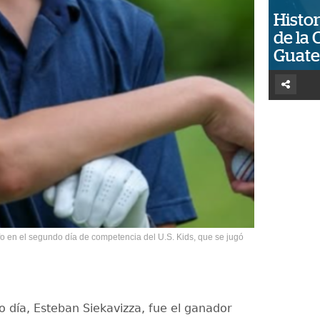
Histor
de la 
Guat
nfo en el segundo día de competencia del U.S. Kids, que se jugó
o día, Esteban Siekavizza, fue el ganador