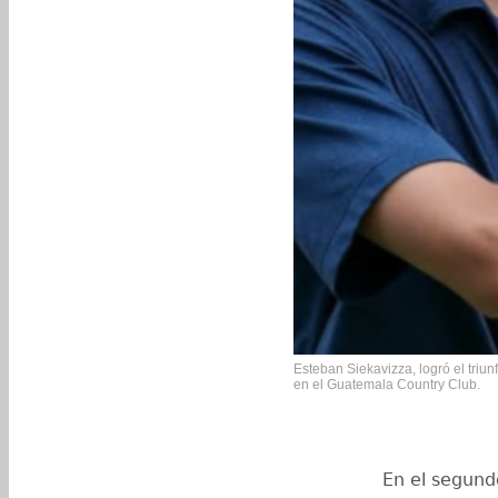
Esteban Siekavizza, logró el triu
en el Guatemala Country Club.
En el segund