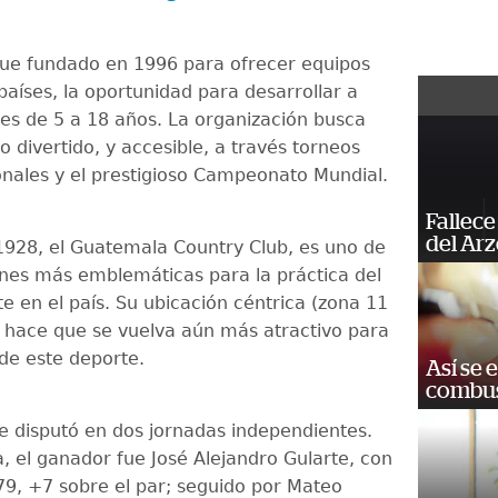
fue fundado en 1996 para ofrecer equipos
países, la oportunidad para desarrollar a
nes de 5 a 18 años. La organización busca
o divertido, y accesible, a través torneos
ionales y el prestigioso Campeonato Mundial.
Fallece
del Ar
928, el Guatemala Country Club, es uno de
iones más emblemáticas para la práctica del
te en el país. Su ubicación céntrica (zona 11
) hace que se vuelva aún más atractivo para
de este deporte.
Así se 
combus
se disputó en dos jornadas independientes.
a, el ganador fue José Alejandro Gularte, con
79, +7 sobre el par; seguido por Mateo