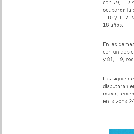
con 79, + 7 
ocuparon la 
+10 y +12, so
18 años.
En las damas
con un doble 
y 81, +9, re
Las siguiente
disputarán e
mayo, tenien
en la zona 24