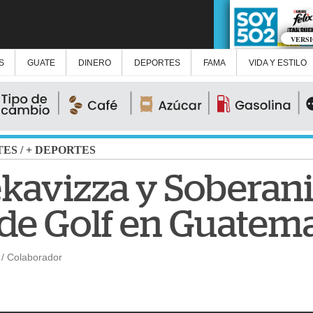
VERS
S
GUATE
DINERO
DEPORTES
FAMA
VIDA Y ESTILO
TES
/
+ DEPORTES
ekavizza y Soberani
s de Golf en Guatem
/ Colaborador