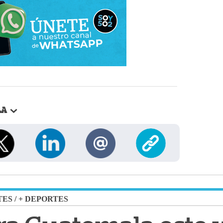
LA
TES
/
+ DEPORTES