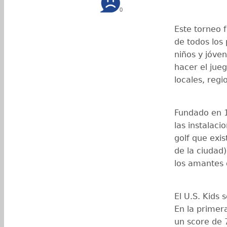
0
Este torneo 
de todos los 
niños y jóve
hacer el jueg
locales, reg
Fundado en 1
las instalac
golf que exis
de la ciudad
los amantes 
El U.S. Kids 
En la primer
un score de 