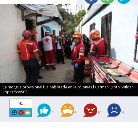
La morgue provisional fue habilitada en la colonia El Carmen. (Foto: Wilder
López/Soy502)
41
2
3
10
26