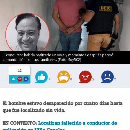
El conductor habría realizado un viaje y momentos después perdió
comunicación con sus familiares. (Foto: Soy502)
12
7
0
3
2
El hombre estuvo desaparecido por cuatro días hasta
que fue localizado sin vida.
EN CONTEXTO:
Localizan fallecido a conductor de