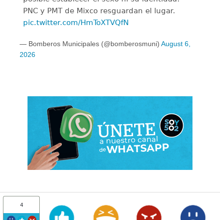
PNC y PMT de Mixco resguardan el lugar.
pic.twitter.com/HmToXTVQfN
— Bomberos Municipales (@bomberosmuni)
August 6,
2026
4