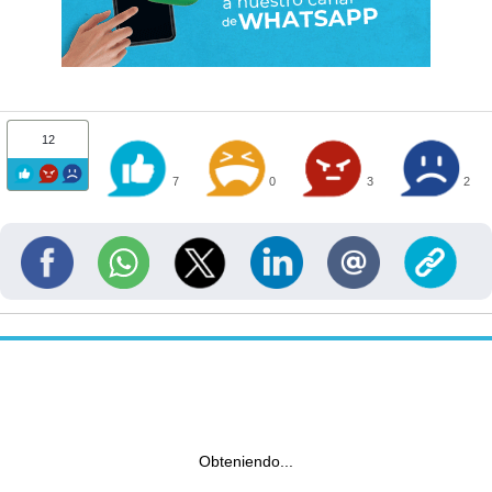
12
7
0
3
2
Obteniendo...