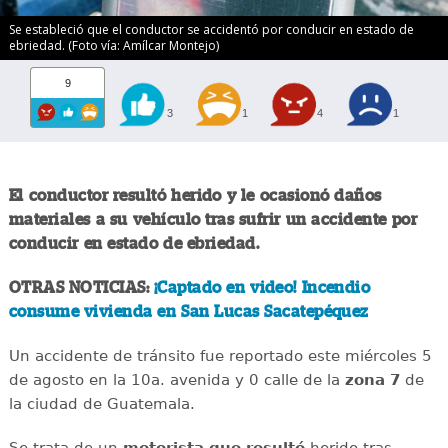
Se estableció que el conductor se accidentó por conducir en estado de
ebriedad. (Foto vía: Amílcar Montejo)
9
3
1
4
1
El conductor resultó herido y le ocasionó daños
materiales a su vehículo tras sufrir un accidente por
conducir en estado de ebriedad.
OTRAS NOTICIAS:
¡Captado en video! Incendio
consume vivienda en San Lucas Sacatepéquez
Un accidente de tránsito fue reportado este miércoles 5
de agosto en la 10a. avenida y 0 calle de la
zona 7
de
la ciudad de Guatemala.