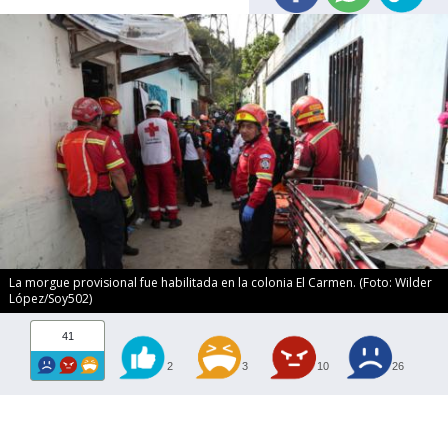
La morgue provisional fue habilitada en la colonia El Carmen. (Foto: Wilder
López/Soy502)
41
2
3
10
26