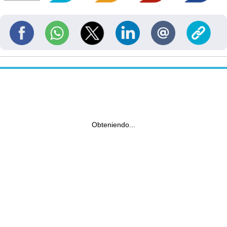
Obteniendo...