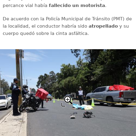
percance vial había
fallecido un motorista
.
De acuerdo con la Policía Municipal de Tránsito (PMT) de
la localidad, el conductor habría sido
atropellado
y su
cuerpo quedó sobre la cinta asfáltica.