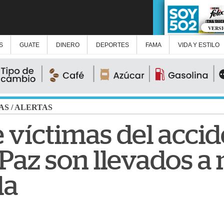
VERS
S
GUATE
DINERO
DEPORTES
FAMA
VIDA Y ESTILO
AS
/
ALERTAS
 víctimas del accid
 Paz son llevados 
da