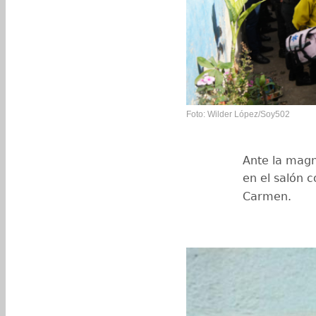
Foto: Wilder López/Soy502
Ante la magn
en el salón
Carmen.