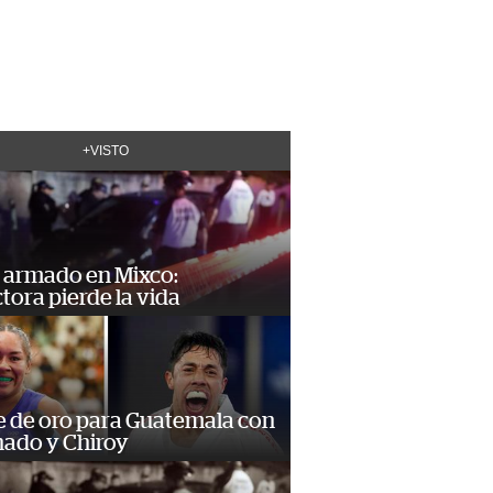
+VISTO
 armado en Mixco:
ora pierde la vida
e de oro para Guatemala con
ado y Chiroy