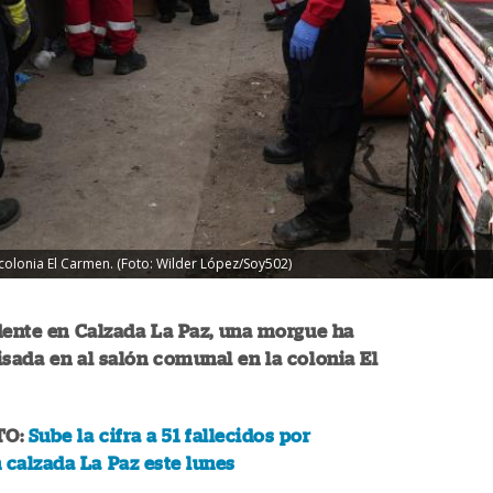
 colonia El Carmen. (Foto: Wilder López/Soy502)
dente en Calzada La Paz, una morgue ha
sada en al salón comunal en la colonia El
TO:
Sube la cifra a 51 fallecidos por
 calzada La Paz este lunes