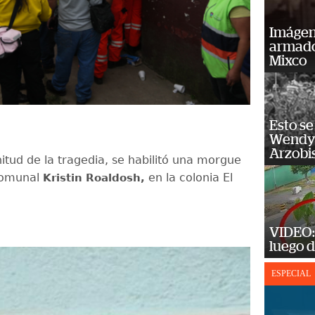
Imágene
armado
Mixco
Esto se
Wendy 
Arzobi
itud de la tragedia, se habilitó una morgue
 comunal
en la colonia El
Kristin Roaldosh,
VIDEO: 
luego d
ESPECIAL