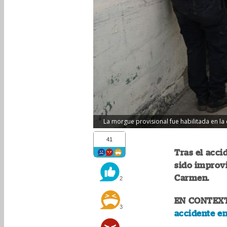
La morgue provisional fue habilitada en la
41
Tras el acci
sido improvi
Carmen.
2
EN CONTEX
3
accidente en