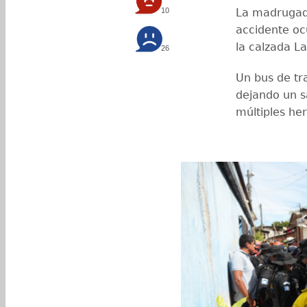
10
La madrugada
accidente ocu
la calzada L
26
Un bus de tr
dejando un s
múltiples her