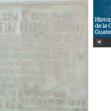
Histor
de la 
Guat