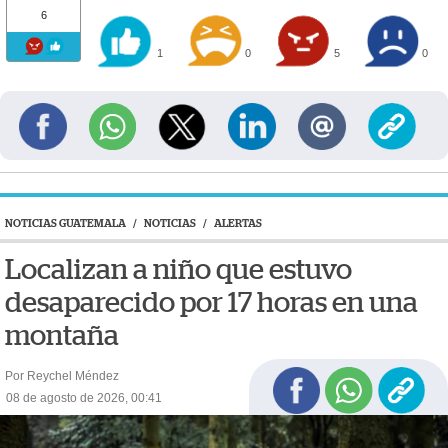
6
1
0
5
0
NOTICIAS GUATEMALA
/
NOTICIAS
/
ALERTAS
Localizan a niño que estuvo
desaparecido por 17 horas en una
montaña
Por Reychel Méndez
08 de agosto de 2026, 00:41