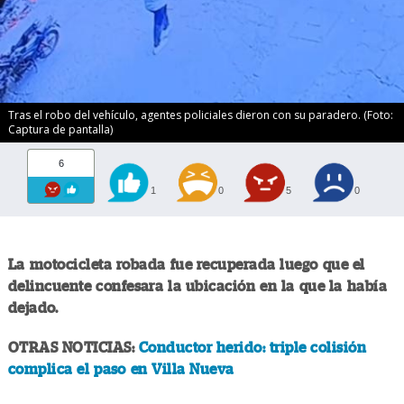
Tras el robo del vehículo, agentes policiales dieron con su paradero. (Foto:
Captura de pantalla)
6
1
0
5
0
La motocicleta robada fue recuperada luego que el
delincuente confesara la ubicación en la que la había
dejado.
OTRAS NOTICIAS:
Conductor herido: triple colisión
complica el paso en Villa Nueva