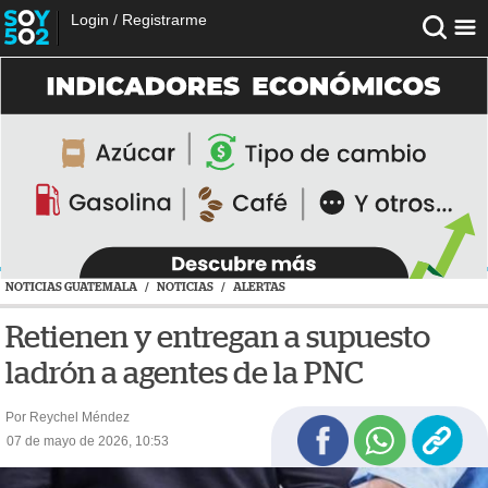
Login
/
Registrarme
NOTICIAS GUATEMALA
/
NOTICIAS
/
ALERTAS
Retienen y entregan a supuesto
ladrón a agentes de la PNC
Por Reychel Méndez
07 de mayo de 2026, 10:53