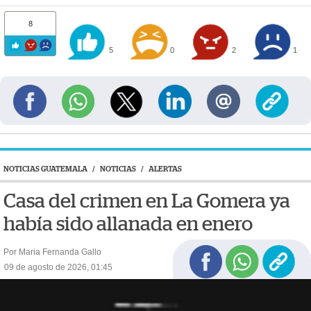
8
5
0
2
1
NOTICIAS GUATEMALA
/
NOTICIAS
/
ALERTAS
Casa del crimen en La Gomera ya
había sido allanada en enero
Por Maria Fernanda Gallo
09 de agosto de 2026, 01:45