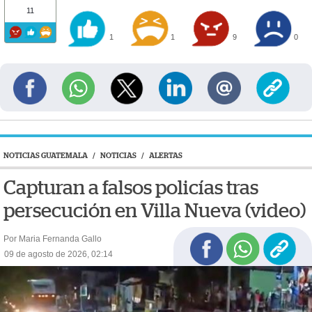
11
1
1
9
0
NOTICIAS GUATEMALA
/
NOTICIAS
/
ALERTAS
Capturan a falsos policías tras
persecución en Villa Nueva (video)
Por Maria Fernanda Gallo
09 de agosto de 2026, 02:14