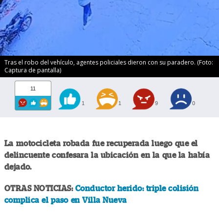
Tras el robo del vehículo, agentes policiales dieron con su paradero. (Foto:
Captura de pantalla)
11
1
1
9
0
La motocicleta robada fue recuperada luego que el
delincuente confesara la ubicación en la que la había
dejado.
OTRAS NOTICIAS:
Conductor herido: triple colisión
complica el paso en Villa Nueva