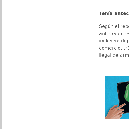
Tenía ante
Según el repo
antecedentes
incluyen: dep
comercio, trá
ilegal de ar