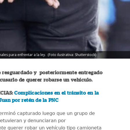
es para enfrentar a la ley. (Foto ilustrativa: Shutterstock)
e resguardado y posteriormente entregado
acusarlo de querer robarse un vehículo.
CIAS:
Complicaciones en el tránsito en la
Juan por retén de la PNC
erminó capturado luego que un grupo de
retuvieran y denunciaran por
e querer robar un vehículo tipo camioneta