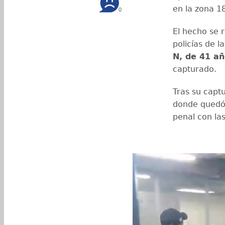
en la zona 18
0
El hecho se r
policías de la
N, de 41 añ
capturado.
Tras su captu
donde quedó 
penal con la