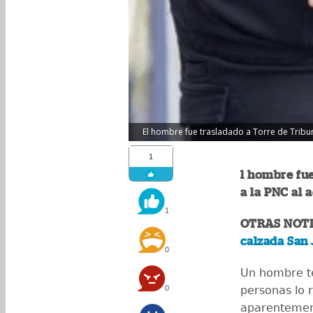
El hombre fue trasladado a Torre de Tribunal
1
l hombre fu
a la PNC al 
1
OTRAS NOTI
calzada San 
0
Un hombre t
0
personas lo 
aparentement