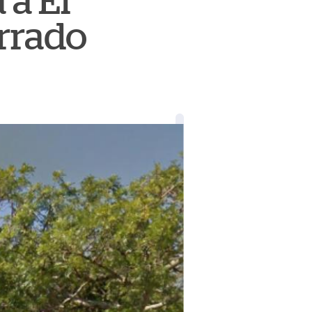
 a El
rrado