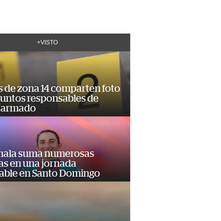
+VISTO
s de zona 14 comparten foto
suntos responsables de
 armado
ala suma numerosas
as en una jornada
dable en Santo Domingo