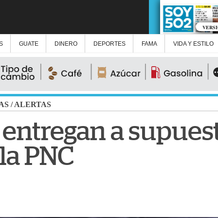
VERS
S
GUATE
DINERO
DEPORTES
FAMA
VIDA Y ESTILO
AS
/
ALERTAS
 entregan a supuest
 la PNC