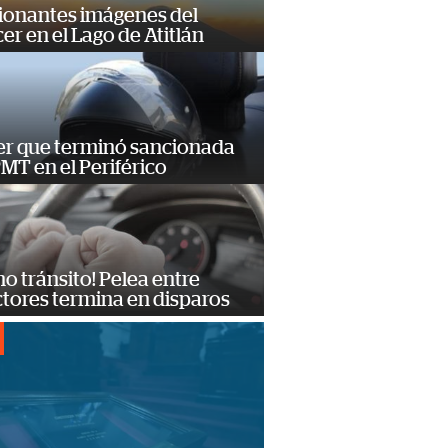
ionantes imágenes del
er en el Lago de Atitlán
er que terminó sancionada
PMT en el Periférico
no tránsito! Pelea entre
tores termina en disparos