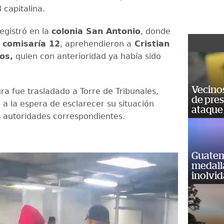
 capitalina.
egistró en la
colonia San Antonio
, donde
comisaría 12
, aprehendieron a
Cristian
os,
quien con anterioridad ya había sido
Vecino
ra fue trasladado a Torre de Tribunales,
de pre
a la espera de esclarecer su situación
ataque
s autoridades correspondientes.
Guatem
medall
inolvi