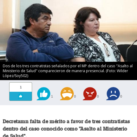
Dos de los tres contratistas señalados por el MP dentro del caso "Asalto al
Ministerio de Salud" comparecieron de manera presencial. (Foto: Wilder
López/Soy502)
1
1
0
0
0
Decretamn falta de mérito a favor de tres contratistas
dentro del caso conocido como "Asalto al Ministerio
de Salud".