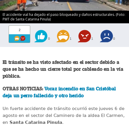
El accidente vial ha dejado el paso bloqueado y daños estructurales. (Foto:
PMT de Santa Catarina Pinula)
2
0
1
1
0
El tránsito se ha visto afectado en el sector debido a
que se ha hecho un cierre total por cableado en la vía
pública.
OTRAS NOTICIAS:
Voraz incendio en San Cristóbal
deja un perro fallecido y otro herido
Un fuerte accidente de tránsito ocurrió este jueves 6 de
agosto en el sector del Caminero de la aldea El Carmen,
en
Santa Catarina Pinula
.