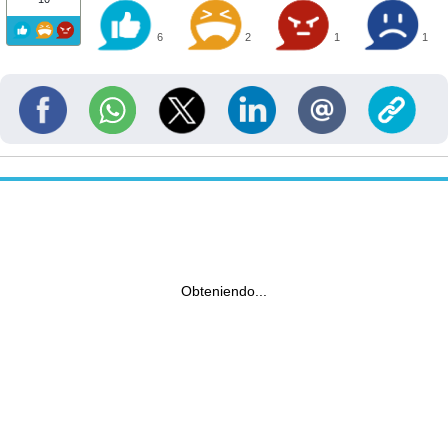
6
2
1
1
Obteniendo...