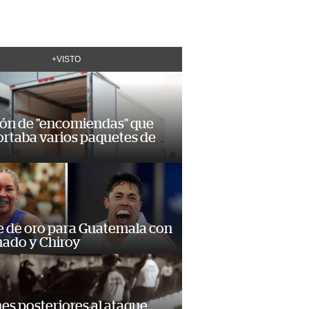
+VISTO
ión de "encomiendas" que
ortaba varios paquetes de
e de oro para Guatemala con
ado y Chiroy
s posteriores al ataque