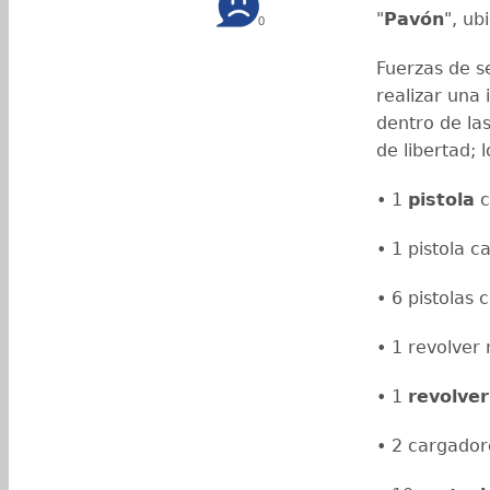
"
Pavón
", ub
0
Fuerzas de s
realizar una 
dentro de las
de libertad; 
• ⁠1
pistola
c
• 1 pistola c
• 6 pistolas
• 1 revolver
• 1
revolver
• 2 cargadore