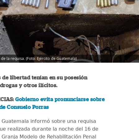
e la requisa. (Foto: Ejército de Guatemala)
 de libertad tenían en su posesión
rogas y otros ilícitos.
CIAS:
Gobierno evita pronunciarse sobre
 de Consuelo Porras
de Guatemala informó sobre una requisa
ue realizada durante la noche del 16 de
a Granja Modelo de Rehabilitación Penal