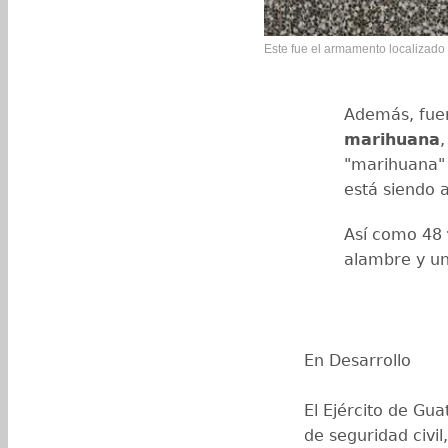
Este fue el armamento localizado 
Además, fuer
marihuana⁠
,
"marihuana" 
está siendo a
Así como ⁠48
alambre y un
En Desarrollo
El Ejército de Gu
de seguridad civil