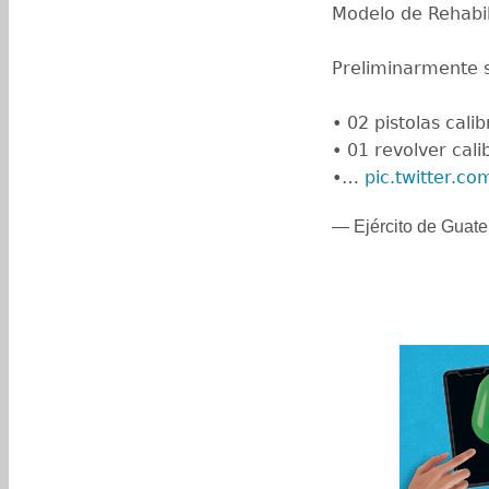
Modelo de Rehabil
Preliminarmente s
• 02 pistolas cal
• 01 revolver cal
•…
pic.twitter.co
— Ejército de Guat