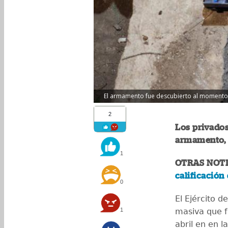
El armamento fue descubierto al momento d
2
Los privados
armamento, d
1
OTRAS NOTI
calificación
0
El Ejército 
1
masiva que f
abril en en l