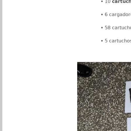
• 10
cartuc
• 6 cargado
• ⁠58 cartuc
• 5 cartuchos