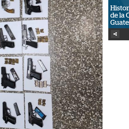
Histor
de la 
Guat