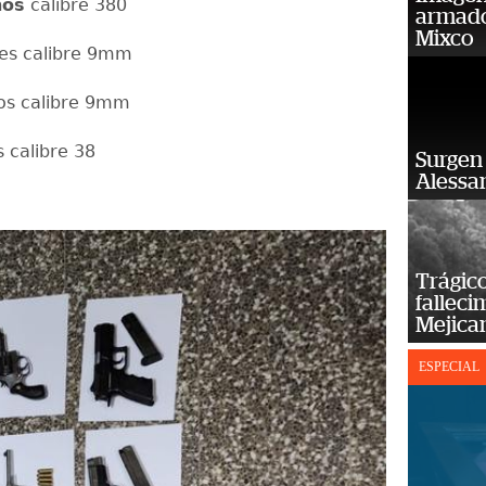
hos
calibre 380
armado
Mixco
res calibre 9mm
hos calibre 9mm
 calibre 38
Surgen 
Alessan
Trágico
falleci
Mejica
ESPECIAL