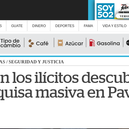
VERS
S
GUATE
DINERO
DEPORTES
FAMA
VIDA Y ESTILO
AS
/
SEGURIDAD Y JUSTICIA
n los ilícitos descu
quisa masiva en P