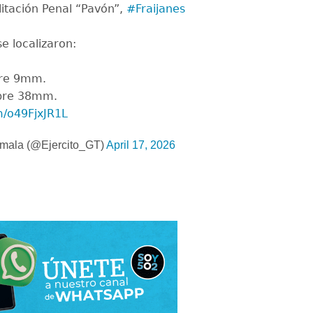
itación Penal “Pavón”,
#Fraijanes
e localizaron:
ibre 9mm.
ibre 38mm.
m/o49FjxJR1L
emala (@Ejercito_GT)
April 17, 2026