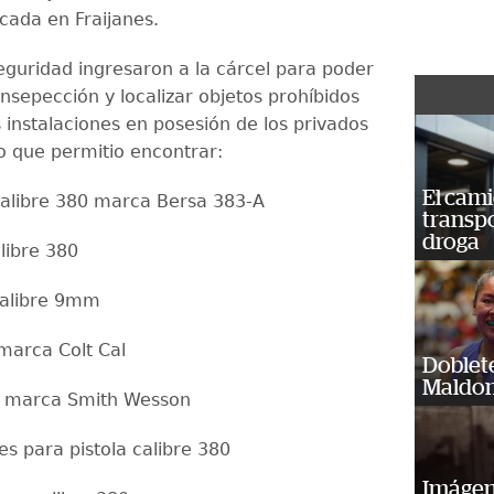
icada en Fraijanes.
eguridad ingresaron a la cárcel para poder
insepección y localizar objetos prohíbidos
 instalaciones en posesión de los privados
lo que permitio encontrar:
El cam
alibre 380 marca Bersa 383-A
transp
droga
alibre 380
 calibre 9mm
 marca Colt Cal
Doblet
Maldon
marca Smith Wesson⁠
s para pistola calibre 380⁠
Imágene