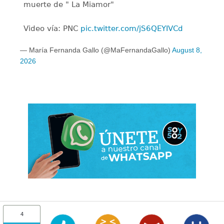
muerte de " La Miamor"
Video vía: PNC
pic.twitter.com/jS6QEYIVCd
— María Fernanda Gallo (@MaFernandaGallo)
August 8,
2026
4