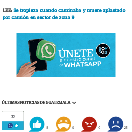
LEE:
Se tropieza cuando caminaba y muere aplastado
por camión en sector de zona 9
ÚLTIMAS NOTICIAS DE GUATEMALA
33
8
0
0
25