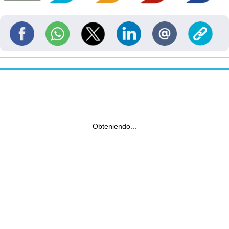
Obteniendo...