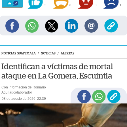
3
0
0
1
NOTICIAS GUATEMALA
/
NOTICIAS
/
ALERTAS
Identifican a víctimas de mortal
ataque en La Gomera, Escuintla
Con información de Romario
Aguilar/colaborador
08 de agosto de 2026, 22:39