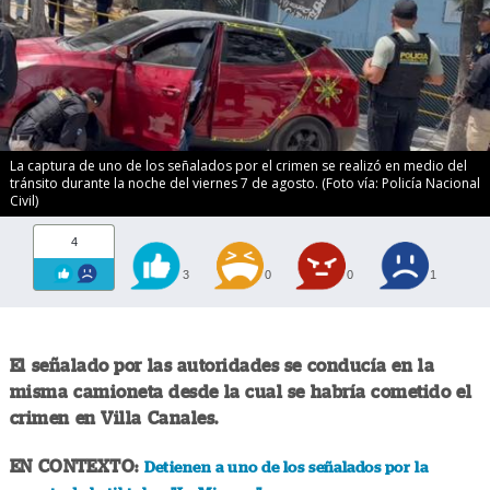
La captura de uno de los señalados por el crimen se realizó en medio del
tránsito durante la noche del viernes 7 de agosto. (Foto vía: Policía Nacional
Civil)
4
3
0
0
1
El señalado por las autoridades se conducía en la
misma camioneta desde la cual se habría cometido el
crimen en Villa Canales.
EN CONTEXTO:
Detienen a uno de los señalados por la