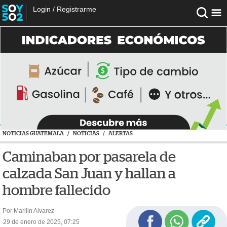
Login
/
Registrarme
NOTICIAS GUATEMALA
/
NOTICIAS
/
ALERTAS
Caminaban por pasarela de
calzada San Juan y hallan a
hombre fallecido
Por Marilin Alvarez
29 de enero de 2025, 07:25