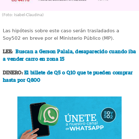
(Foto: Isabel-Claudina)
Las hipótesis sobre este caso serán trasladados a
Soy502 en breve por el Ministerio Público (MP).
LEE:
Buscan a Gerson Palala, desaparecido cuando iba
a vender carro en zona 15
DINERO:
El billete de Q5 o Q10 que te pueden comprar
hasta por Q800