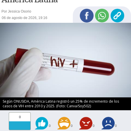
Por Jessica Osorio
06 de agosto de 2026, 19:16
Según ONUSIDA, América Latina registró un 25% de incremento de los
casos de VIH entre 2010 y 2025. (Foto: Canva/Soy502)
0
0
0
0
0