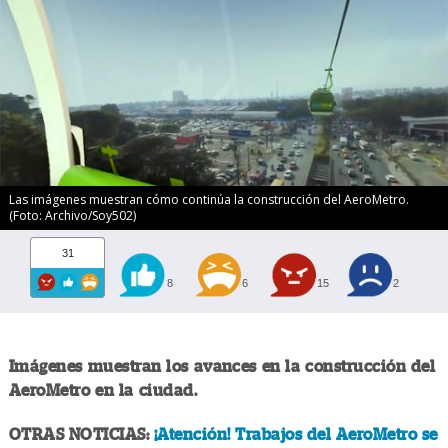
Las imágenes muestran cómo continúa la construcción del AeroMetro.
(Foto: Archivo/Soy502)
31
8
6
15
2
Imágenes muestran los avances en la construcción del
AeroMetro en la ciudad.
OTRAS NOTICIAS:
¡Atención! Trabajos del AeroMetro se