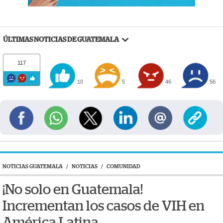
ÚLTIMAS NOTICIAS DE GUATEMALA
117
10
5
46
56
NOTICIAS GUATEMALA
/
NOTICIAS
/
COMUNIDAD
¡No solo en Guatemala!
Incrementan los casos de VIH en
América Latina