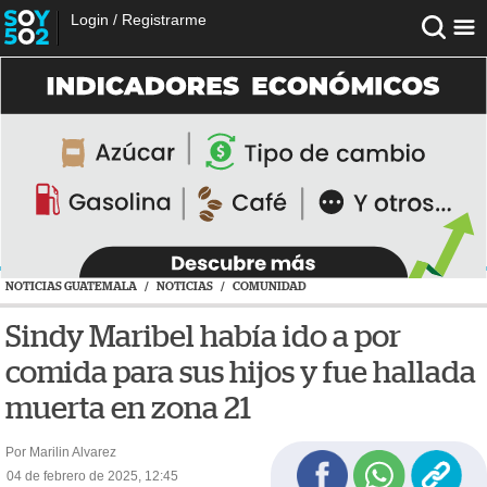
Login
/
Registrarme
NOTICIAS GUATEMALA
/
NOTICIAS
/
COMUNIDAD
Sindy Maribel había ido a por
comida para sus hijos y fue hallada
muerta en zona 21
Por Marilin Alvarez
04 de febrero de 2025, 12:45