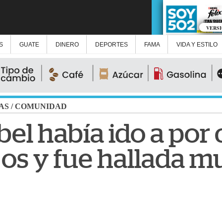
VERS
S
GUATE
DINERO
DEPORTES
FAMA
VIDA Y ESTILO
AS
/
COMUNIDAD
bel había ido a por
jos y fue hallada m