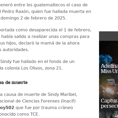
neró entre los guatemaltecos el caso de
l Pedro Raxón, quien fue hallada muerta en
l domingo 2 de febrero de 2025.
portada como desaparecida el 1 de febrero,
 había salido a realizar unas compras para
sus hijos, declaró la mamá de la ahora
as autoridades.
 Sindy fue hallado en el fondo de un
Adelina
a colonia Los Olivos, zona 21.
Miss U
sa de muerte
la causa de muerte de Sindy Maribel,
Captura
Nacional de Ciencias Forenses (Inacif)
persecu
oy502
que fue por trauma cráneo
conocido como TCE.