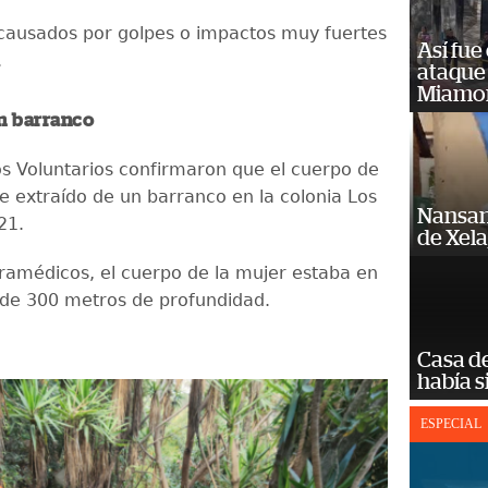
causados por golpes o impactos muy fuertes
Así fue
.
ataque
Miamo
n barranco
 Voluntarios confirmaron que el cuerpo de
e extraído de un barranco en la colonia Los
Nansan
21.
de Xel
ramédicos, el cuerpo de la mujer estaba en
de 300 metros de profundidad.
Casa d
había s
ESPECIAL