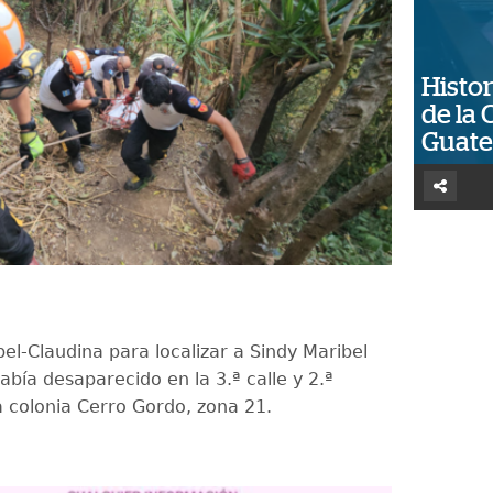
Histor
de la 
Guat
bel-Claudina para localizar a Sindy Maribel
abía desaparecido en la 3.ª calle y 2.ª
a colonia Cerro Gordo, zona 21.