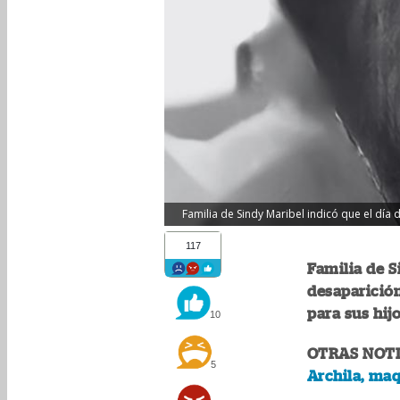
Familia de Sindy Maribel indicó que el día 
117
Familia de S
desaparición
para sus hijo
10
OTRAS NOTI
5
Archila, maq