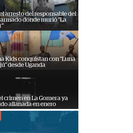
 el arresto del responsable del
 armado donde murió "La
r"
a Kids conquistan con “Luna
ajú” desde Uganda
el crimen en La Gomera ya
ido allanada en enero