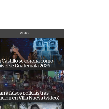
+VISTO
 Castillo se corona como
niverse Guatemala 2026
n a falsos policías tras
ción en Villa Nueva (video)