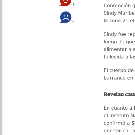
46
Conmoción ge
Sindy Maribe
la zona 21 e
56
Sindy fue re
luego de que
alimentar a 
fallecida a l
El cuerpo de
barranco en l
Revelan cau
En cuanto a 
el Instituto 
confirmó a
S
encefálico, 