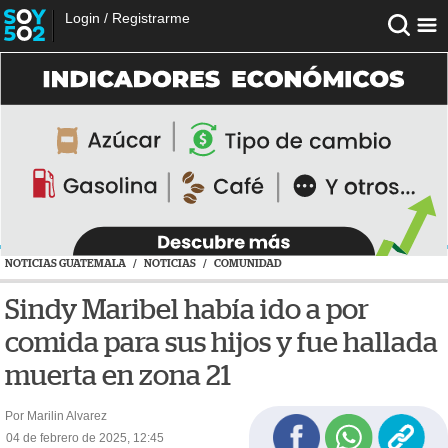
Login
/
Registrarme
NOTICIAS GUATEMALA
/
NOTICIAS
/
COMUNIDAD
Sindy Maribel había ido a por
comida para sus hijos y fue hallada
muerta en zona 21
Por Marilin Alvarez
04 de febrero de 2025, 12:45