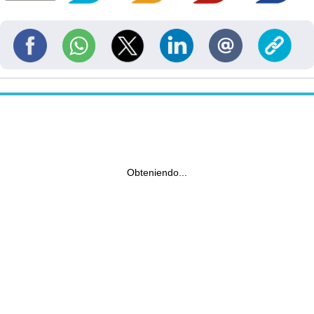
Obteniendo...