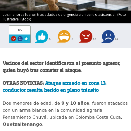
Los menores fueron trasladados de urgencia a un centro asistencial. (Foto
ilustrativa: iStock)
65
4
0
47
14
Vecinos del sector identificaron al presunto agresor,
quien huyó tras cometer el ataque.
OTRAS NOTICIAS:
Ataque armado en zona 13:
conductor resulta herido en pleno tránsito
Dos menores de edad, de
9 y 10 años
, fueron atacados
con un arma blanca en la comunidad agraria
Pensamiento Chuvá, ubicada en Colomba Costa Cuca,
Quetzaltenango
.