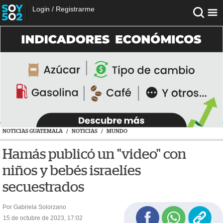
Login
/
Registrarme
NOTICIAS GUATEMALA
/
NOTICIAS
/
MUNDO
Hamás publicó un "video" con
niños y bebés israelíes
secuestrados
Por Gabriela Solorzano
15 de octubre de 2023, 17:02