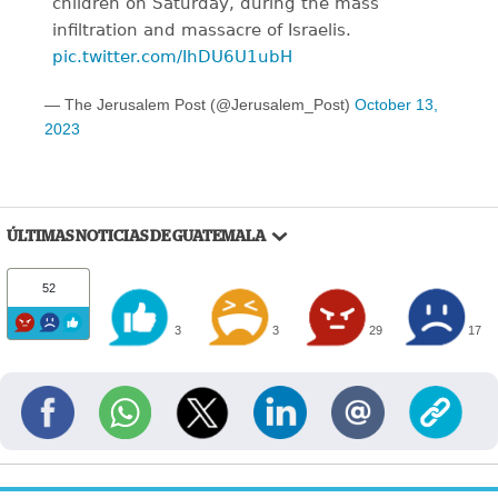
children on Saturday, during the mass
infiltration and massacre of Israelis.
pic.twitter.com/IhDU6U1ubH
— The Jerusalem Post (@Jerusalem_Post)
October 13,
2023
ÚLTIMAS NOTICIAS DE GUATEMALA
52
3
3
29
17