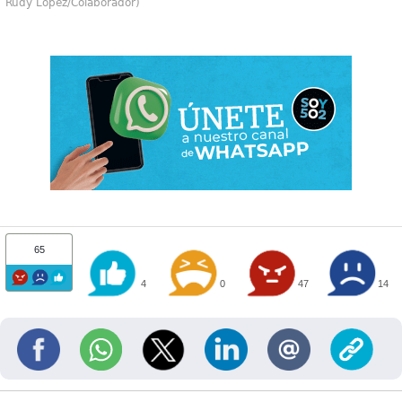
Rudy López/Colaborador)
65
4
0
47
14