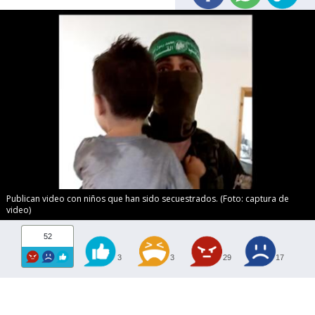
Publican video con niños que han sido secuestrados. (Foto: captura de
video)
52
3
3
29
17