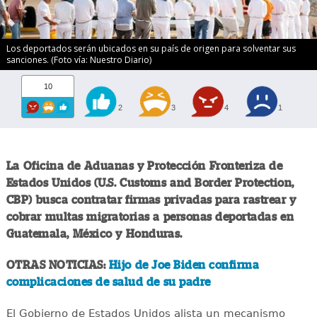
Los deportados serán ubicados en su país de origen para solventar sus
sanciones. (Foto vía: Nuestro Diario)
10
2
3
4
1
La Oficina de Aduanas y Protección Fronteriza de
Estados Unidos (U.S. Customs and Border Protection,
CBP) busca contratar firmas privadas para rastrear y
cobrar multas migratorias a personas deportadas en
Guatemala, México y Honduras.
OTRAS NOTICIAS:
Hijo de Joe Biden confirma
complicaciones de salud de su padre
El Gobierno de Estados Unidos alista un mecanismo