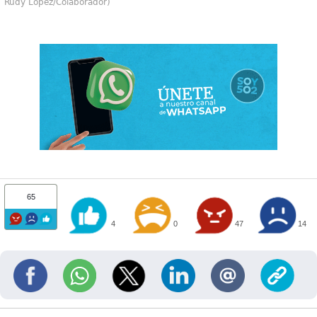
Rudy López/Colaborador)
65
4
0
47
14