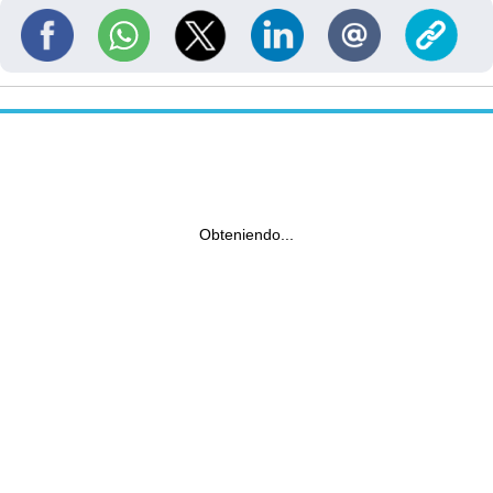
Obteniendo...