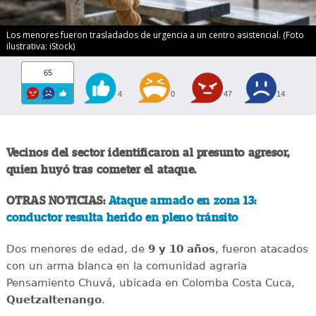
Los menores fueron trasladados de urgencia a un centro asistencial. (Foto
ilustrativa: iStock)
65
4
0
47
14
Vecinos del sector identificaron al presunto agresor,
quien huyó tras cometer el ataque.
OTRAS NOTICIAS:
Ataque armado en zona 13:
conductor resulta herido en pleno tránsito
Dos menores de edad, de
9 y 10 años
, fueron atacados
con un arma blanca en la comunidad agraria
Pensamiento Chuvá, ubicada en Colomba Costa Cuca,
Quetzaltenango
.