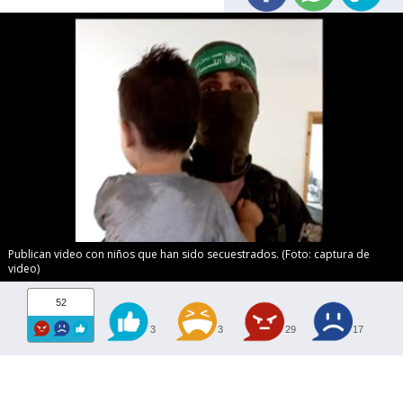
Publican video con niños que han sido secuestrados. (Foto: captura de
video)
52
3
3
29
17