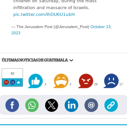
children on Saturday, during the mass
infiltration and massacre of Israelis.
pic.twitter.com/IhDU6U1ubH
— The Jerusalem Post (@Jerusalem_Post)
October 13,
2023
ÚLTIMAS NOTICIAS DE GUATEMALA
52
3
3
29
17