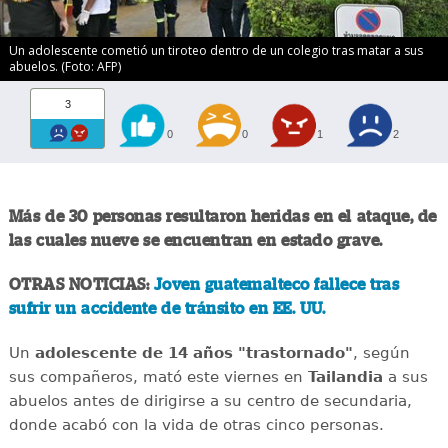
Un adolescente cometió un tiroteo dentro de un colegio tras matar a sus
abuelos. (Foto: AFP)
3
0
0
1
2
Más de 30 personas resultaron heridas en el ataque, de
las cuales nueve se encuentran en estado grave.
OTRAS NOTICIAS:
Joven guatemalteco fallece tras
sufrir un accidente de tránsito en EE. UU.
Un
adolescente de 14 años "trastornado"
, según
sus compañeros, mató este viernes en
Tailandia
a sus
abuelos antes de dirigirse a su centro de secundaria,
donde acabó con la vida de otras cinco personas.