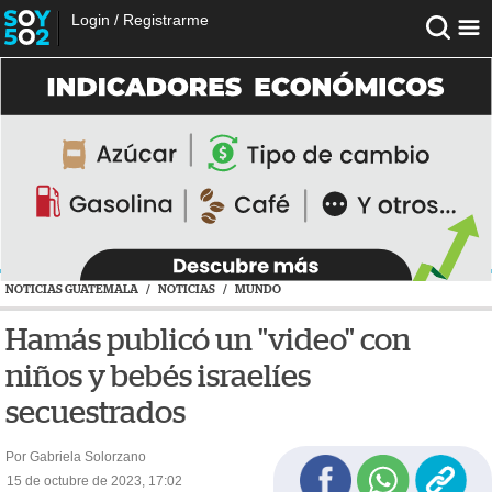
Login
/
Registrarme
NOTICIAS GUATEMALA
/
NOTICIAS
/
MUNDO
Hamás publicó un "video" con
niños y bebés israelíes
secuestrados
Por Gabriela Solorzano
15 de octubre de 2023, 17:02