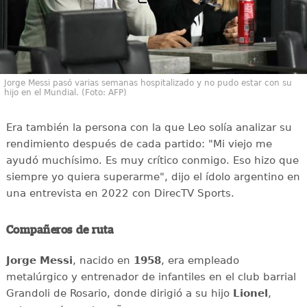
Jorge Messi pasó varias semanas hospitalizado y no pudo estar con su
hijo en el Mundial. (Foto: AFP)
Era también la persona con la que Leo solía analizar su
rendimiento después de cada partido: "Mi viejo me
ayudó muchísimo. Es muy crítico conmigo. Eso hizo que
siempre yo quiera superarme", dijo el ídolo argentino en
una entrevista en 2022 con DirecTV Sports.
Compañeros de ruta
Jorge Messi
, nacido en
1958
, era empleado
metalúrgico y entrenador de infantiles en el club barrial
Grandoli de Rosario, donde dirigió a su hijo
Lionel
,