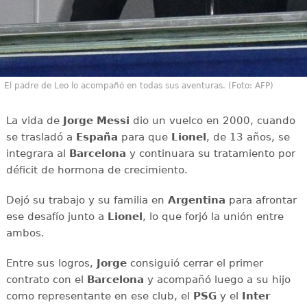
El padre de Leo lo acompañó en todas sus aventuras. (Foto: AFP)
La vida de
Jorge Messi
dio un vuelco en 2000, cuando
se trasladó a
España
para que
Lionel
, de 13 años, se
integrara al
Barcelona
y continuara su tratamiento por
déficit de hormona de crecimiento.
Dejó su trabajo y su familia en
Argentina
para afrontar
ese desafío junto a
Lionel
, lo que forjó la unión entre
ambos.
Entre sus logros,
Jorge
consiguió cerrar el primer
contrato con el
Barcelona
y acompañó luego a su hijo
como representante en ese club, el
PSG
y el
Inter