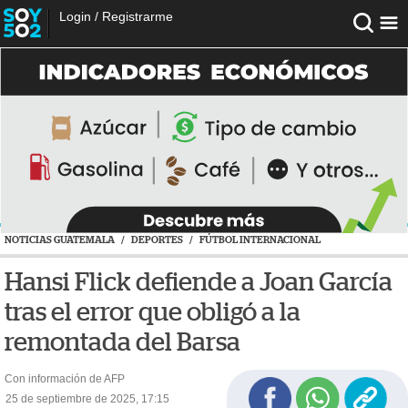
Login
/
Registrarme
NOTICIAS GUATEMALA
/
DEPORTES
/
FÚTBOL INTERNACIONAL
Hansi Flick defiende a Joan García
tras el error que obligó a la
remontada del Barsa
Con información de AFP
25 de septiembre de 2025, 17:15