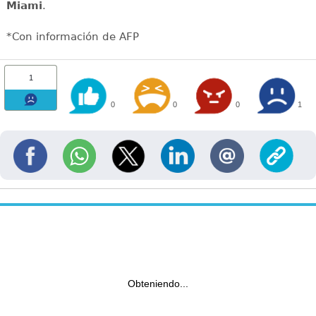
Miami
.
*Con información de AFP
1
0
0
0
1
Obteniendo...