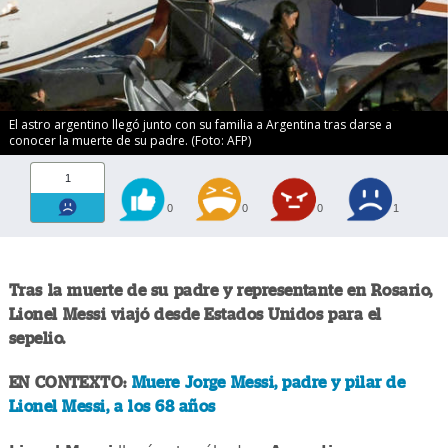
El astro argentino llegó junto con su familia a Argentina tras darse a
conocer la muerte de su padre. (Foto: AFP)
1
0
0
0
1
Tras la muerte de su padre y representante en Rosario,
Lionel Messi
viajó desde Estados Unidos para el
sepelio.
EN CONTEXTO:
Muere Jorge Messi, padre y pilar de
Lionel Messi, a los 68 años